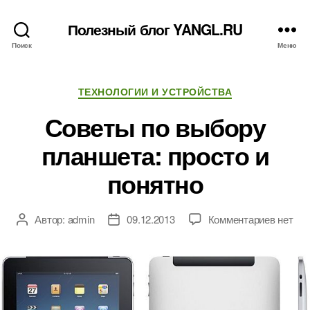
Полезный блог YANGL.RU
Поиск
Меню
Рубрики
ТЕХНОЛОГИИ И УСТРОЙСТВА
Советы по выбору
планшета: просто и
понятно
к
Автор:
admin
09.12.2013
Комментариев
нет
Автор
Дата
записи
записи
записи
Совет
по
выбору
планше
просто