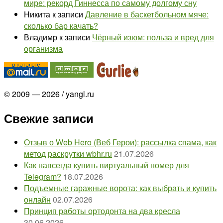
мире: рекорд Гиннесса по самому долгому сну
Никита
к записи
Давление в баскетбольном мяче:
сколько бар качать?
Владимр
к записи
Чёрный изюм: польза и вред для
организма
© 2009 — 2026 / yangl.ru
Свежие записи
Отзыв о Web Hero (Веб Герои): рассылка спама, как
метод раскрутки wbhr.ru
21.07.2026
Как навсегда купить виртуальный номер для
Telegram?
18.07.2026
Подъемные гаражные ворота: как выбрать и купить
онлайн
02.07.2026
Принцип работы ортодонта на два кресла
30.06.2026