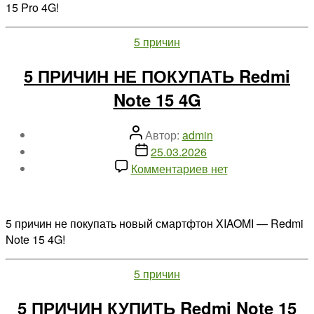
15 Pro 4G!
Redmi
Note
Рубрики
5 причин
15
Pro
5 ПРИЧИН НЕ ПОКУПАТЬ Redmi
4G
Note 15 4G
Автор
Автор:
admin
записи
Дата
25.03.2026
записи
к
Комментариев
нет
записи
5
ПРИЧИН
5 причин не покупать новый смартфтон XIAOMI — Redmi
НЕ
Note 15 4G!
ПОКУПАТЬ
Redmi
Рубрики
5 причин
Note
15
5 ПРИЧИН КУПИТЬ Redmi Note 15
4G