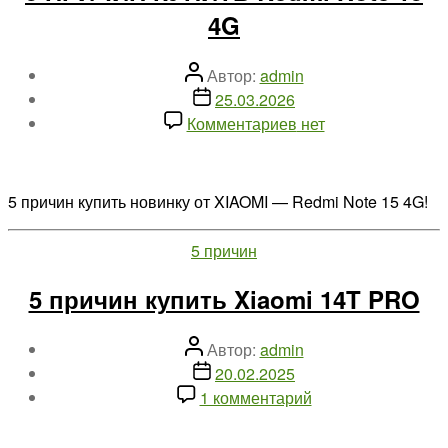
4G
Автор
Автор:
admin
записи
Дата
25.03.2026
записи
к
Комментариев
нет
записи
5
ПРИЧИН
5 причин купить новинку от XIAOMI — Redmi Note 15 4G!
КУПИТЬ
Redmi
Рубрики
5 причин
Note
15
5 причин купить Xiaomi 14T PRO
4G
Автор
Автор:
admin
записи
Дата
20.02.2025
записи
к
1 комментарий
записи
5