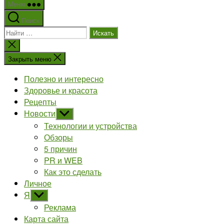
Меню
Поиск
Поиск:
Закрыть
поиск
Закрыть меню
Полезно и интересно
Здоровье и красота
Рецепты
Новости
Показывать
подменю
Технологии и устройства
Обзоры
5 причин
PR и WEB
Как это сделать
Личное
Я
Показывать
подменю
Реклама
Карта сайта