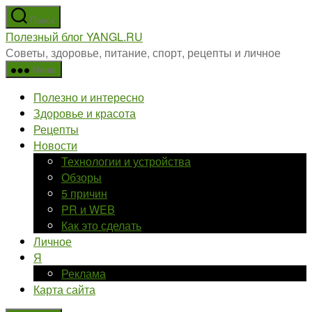
Перейти
Поиск
к
Полезный блог YANGL.RU
содержимому
Советы, здоровье, питание, спорт, рецепты и личное
Меню
Полезно и интересно
Здоровье и красота
Рецепты
Новости
Технологии и устройства
Обзоры
5 причин
PR и WEB
Как это сделать
Личное
Я
Реклама
Карта сайта