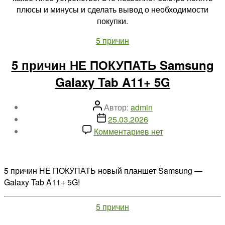
плюсы и минусы и сделать вывод о необходимости
покупки.
Рубрики
5 причин
5 причин НЕ ПОКУПАТЬ Samsung
Galaxy Tab A11+ 5G
Автор
Автор:
admin
записи
Дата
25.03.2026
записи
к
Комментариев
нет
записи
5
причин
5 причин НЕ ПОКУПАТЬ новый планшет Samsung —
НЕ
Galaxy Tab A11+ 5G!
ПОКУПАТЬ
Samsung
Рубрики
5 причин
Galaxy
Tab