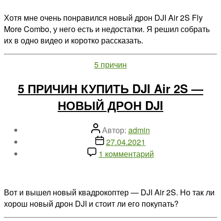
5
ПРИЧИН
Хотя мне очень понравился новый дрон DJI Air 2S Fly
НЕ
More Combo, у него есть и недостатки. Я решил собрать
ПОКУПАТЬ
их в одно видео и коротко рассказать.
DJI
Air
Рубрики
5 причин
2S
—
5 ПРИЧИН КУПИТЬ DJI Air 2S —
ОБЗОР
НОВЫЙ ДРОН DJI
МИНУСОВ
НОВОГО
ДРОНА
Автор
Автор:
admin
DJI
записи
Дата
27.04.2021
записи
к
1 комментарий
записи
5
ПРИЧИН
Вот и вышел новый квадрокоптер — DJI Air 2S. Но так ли
КУПИТЬ
хорош новый дрон DJI и стоит ли его покупать?
DJI
Air