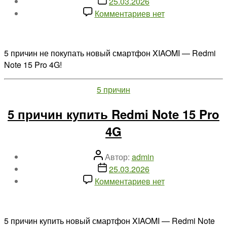
Дата
25.03.2026
записи
к
Комментариев
нет
записи
5
причин
5 причин не покупать новый смартфон XIAOMI — Redmi
не
Note 15 Pro 4G!
покупать
Redmi
Рубрики
5 причин
Note
15
5 причин купить Redmi Note 15 Pro
Pro
4G
4G
Автор
Автор:
admin
записи
Дата
25.03.2026
записи
к
Комментариев
нет
записи
5
причин
5 причин купить новый смартфон XIAOMI — Redmi Note
купить