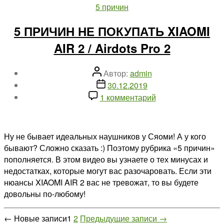
Рубрики
5 причин
2S
—
5 ПРИЧИН НЕ ПОКУПАТЬ XIAOMI
НОВЫЙ
AIR 2 / Airdots Pro 2
ДРОН
DJI
Автор
Автор:
admin
записи
Дата
30.12.2019
записи
к
1 комментарий
записи
5
ПРИЧИН
Ну не бывает идеальных наушников у Сяоми! А у кого
НЕ
бывают? Сложно сказать :) Поэтому рубрика «5 причин»
ПОКУПАТЬ
пополняется. В этом видео вы узнаете о тех минусах и
XIAOMI
недостатках, которые могут вас разочаровать. Если эти
AIR
нюансы XIAOMI AIR 2 вас не тревожат, то вы будете
2
довольны по-любому!
/
Airdots
Пагинация
←
Новые
записи
1
2
Предыдущие
записи
→
Pro