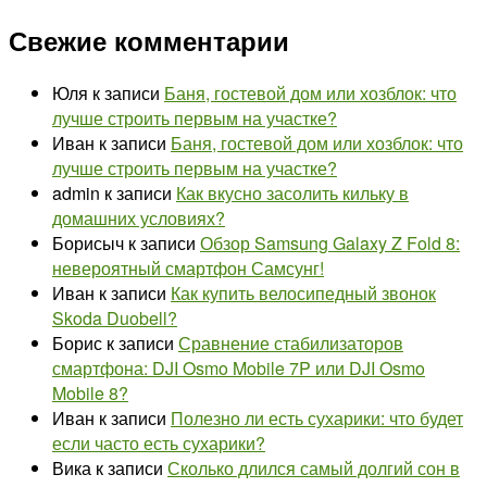
2
записей
Свежие комментарии
Юля
к записи
Баня, гостевой дом или хозблок: что
лучше строить первым на участке?
Иван
к записи
Баня, гостевой дом или хозблок: что
лучше строить первым на участке?
admin
к записи
Как вкусно засолить кильку в
домашних условиях?
Борисыч
к записи
Обзор Samsung Galaxy Z Fold 8:
невероятный смартфон Самсунг!
Иван
к записи
Как купить велосипедный звонок
Skoda Duobell?
Борис
к записи
Сравнение стабилизаторов
смартфона: DJI Osmo Mobile 7P или DJI Osmo
Mobile 8?
Иван
к записи
Полезно ли есть сухарики: что будет
если часто есть сухарики?
Вика
к записи
Сколько длился самый долгий сон в