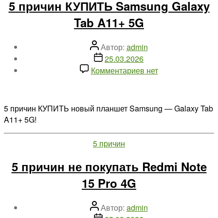
5 причин КУПИТЬ Samsung Galaxy
A11+
Tab A11+ 5G
5G
Автор
Автор:
admin
записи
Дата
25.03.2026
записи
к
Комментариев
нет
записи
5
причин
5 причин КУПИТЬ новый планшет Samsung — Galaxy Tab
КУПИТЬ
A11+ 5G!
Samsung
Galaxy
Рубрики
5 причин
Tab
A11+
5 причин не покупать Redmi Note
5G
15 Pro 4G
Автор
Автор:
admin
записи