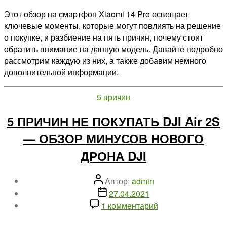
причин
Этот обзор на смартфон Xiaomi 14 Pro освещает
купить
ключевые моменты, которые могут повлиять на решение
Xiaomi
о покупке, и разбиение на пять причин, почему стоит
14T
обратить внимание на данную модель. Давайте подробно
PRO
рассмотрим каждую из них, а также добавим немного
дополнительной информации.
Рубрики
5 причин
5 ПРИЧИН НЕ ПОКУПАТЬ DJI Air 2S
— ОБЗОР МИНУСОВ НОВОГО
ДРОНА DJI
Автор
Автор:
admin
записи
Дата
27.04.2021
записи
к
1 комментарий
записи