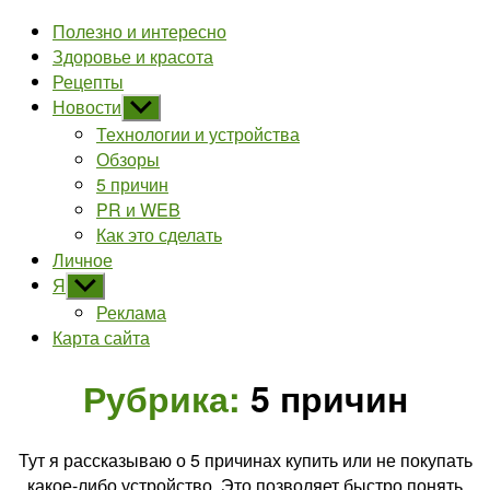
Полезно и интересно
Здоровье и красота
Рецепты
Новости
Показывать
подменю
Технологии и устройства
Обзоры
5 причин
PR и WEB
Как это сделать
Личное
Я
Показывать
подменю
Реклама
Карта сайта
Рубрика:
5 причин
Тут я рассказываю о 5 причинах купить или не покупать
какое-либо устройство. Это позволяет быстро понять