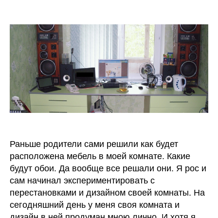
записи
записи
записи
Я
выбра
дизайн
комнат
для
подрос
Раньше родители сами решили как будет
расположена мебель в моей комнате. Какие
будут обои. Да вообще все решали они. Я рос и
сам начинал экспериментировать с
перестановками и дизайном своей комнаты. На
сегодняшний день у меня своя комната и
дизайн в ней продуман мною лично. И хотя я