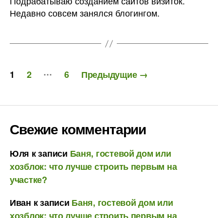
Подрабатываю созданием сайтов визиток.
Недавно совсем занялся блогингом.
Пагинация
…
1
2
6
Предыдущие
→
записей
Свежие комментарии
Юля
к записи
Баня, гостевой дом или
хозблок: что лучше строить первым на
участке?
Иван
к записи
Баня, гостевой дом или
хозблок: что лучше строить первым на