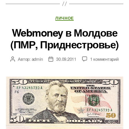
Рубрики
ЛИЧНОЕ
Webmoney в Молдове
(ПМР, Приднестровье)
к
Автор:
admin
30.09.2011
1 комментарий
Автор
Дата
запи
записи
записи
Webm
в
Молд
(ПМР
Прид