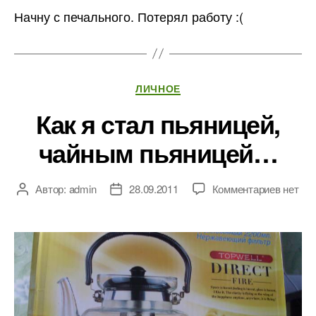
Начну с печального. Потерял работу :(
Рубрики
ЛИЧНОЕ
Как я стал пьяницей,
чайным пьяницей…
к
Автор:
admin
28.09.2011
Комментариев
нет
Автор
Дата
записи
записи
записи
Как
я
стал
пьяниц
чайны
пьяни