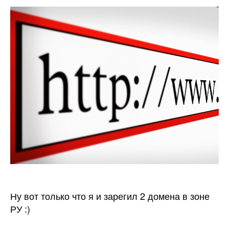
2
доме
:)
Ну вот только что я и зарегил 2 домена в зоне
РУ :)