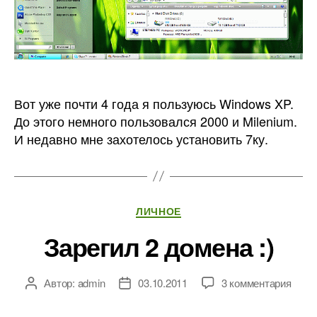
Вот уже почти 4 года я пользуюсь Windows XP.
До этого немного пользовался 2000 и Milenium.
И недавно мне захотелось установить 7ку.
Рубрики
ЛИЧНОЕ
Зарегил 2 домена :)
к
Автор:
admin
03.10.2011
3 комментария
Автор
Дата
запи
записи
записи
Заре