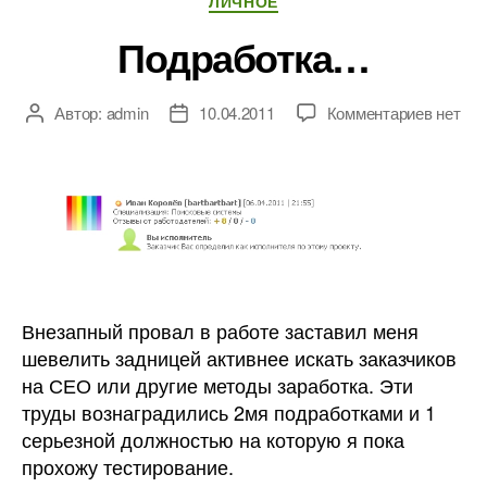
ЛИЧНОЕ
Подработка…
к
Автор:
admin
10.04.2011
Комментариев
нет
Автор
Дата
записи
записи
записи
Подра
Внезапный провал в работе заставил меня
шевелить задницей активнее искать заказчиков
на СЕО или другие методы заработка. Эти
труды вознаградились 2мя подработками и 1
серьезной должностью на которую я пока
прохожу тестирование.