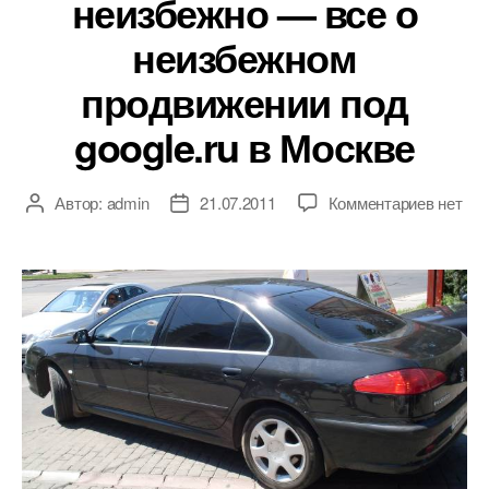
неизбежно — все о
неизбежном
продвижении под
google.ru в Москве
к
Автор:
admin
21.07.2011
Комментариев
нет
Автор
Дата
записи
записи
записи
Продви
неизбе
—
все
о
неизбе
продви
под
google.
в