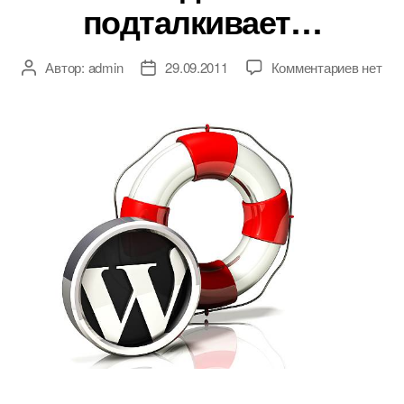
подталкивает…
к
Автор:
admin
29.09.2011
Комментариев
нет
Автор
Дата
записи
записи
записи
Неожид
подтал