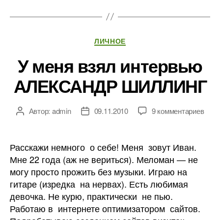
Рубрики
ЛИЧНОЕ
У меня взял интервью
АЛЕКСАНДР ШИЛЛИНГ
к
Автор:
admin
09.11.2010
9 комментариев
Автор
Дата
запи
записи
записи
У
меня
Расскажи немного о себе! Меня зовут Иван.
взял
Мне 22 года (аж не вериться). Меломан — не
инте
могу просто прожить без музыки. Играю на
АЛЕ
гитаре (изредка на нервах). Есть любимая
ШИЛ
девочка. Не курю, практически не пью.
Работаю в интернете оптимизатором сайтов.