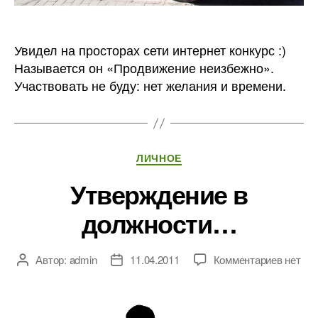
Москве
Увидел на просторах сети интернет конкурс :)
Называется он «Продвижение неизбежно».
Участвовать не буду: нет желания и времени.
Рубрики
ЛИЧНОЕ
Утверждение в
должности…
к
Автор:
admin
11.04.2011
Комментариев
нет
Автор
Дата
записи
записи
записи
Утверж
в