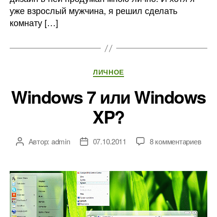
уже взрослый мужчина, я решил сделать
комнату […]
Рубрики
ЛИЧНОЕ
Windows 7 или Windows
XP?
к
Автор:
admin
07.10.2011
8 комментариев
Автор
Дата
запи
записи
записи
Wind
7
или
Wind
XP?