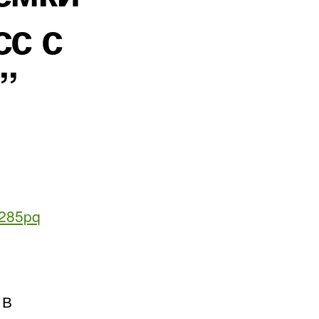
сс с
”
5285pq
В