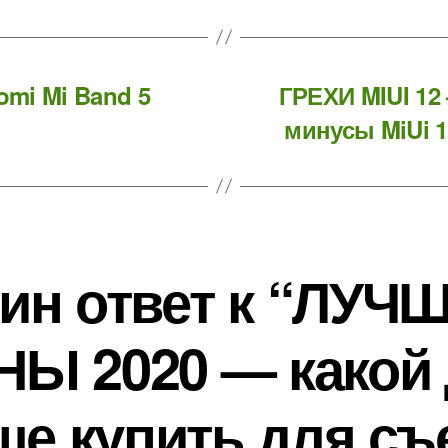
mi Mi Band 5
ГРЕХИ MIUI 1
минусы MiUi 
ин ответ к “ЛУЧ
Ы 2020 — какой
ше купить для съ