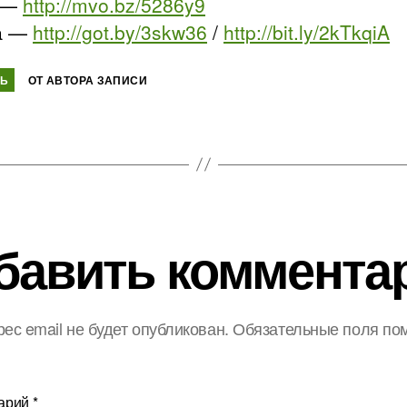
 —
http://mvo.bz/5286y9
а —
http://got.by/3skw36
/
http://bit.ly/2kTkqiA
ТЬ
ОТ АВТОРА ЗАПИСИ
бавить коммента
ес email не будет опубликован.
Обязательные поля по
арий
*