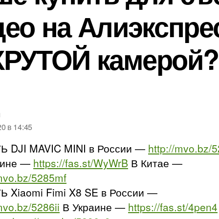
ео на Алиэкспре
КРУТОЙ камерой?
пишет:
n
20 в 14:45
Ь DJI MAVIC MINI в России —
http://mvo.bz/
аине —
https://fas.st/WyWrB
В Китае —
/mvo.bz/5285mf
Ь Xiaomi Fimi X8 SE в России —
mvo.bz/5286ii
В Украине —
https://fas.st/4pen4