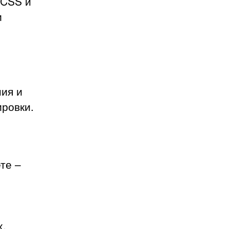
 CSS и
и
ния и
ировки.
те –
х,