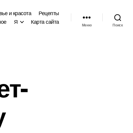
вье и красота
Рецепты
ное
Я
Карта сайта
Меню
Поиск
ет-
у