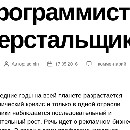
рограммист
ерстальщи
к
Автор:
admin
17.05.2016
1 комментарий
Автор
Дата
з
записи
записи
З
и
м
едние годы на всей планете разрастается
п
ический кризис и только в одной отрасли
и
мики наблюдается последовательный и
в
тельный рост. Речь идет о рекламном бизне
ете. В связи с этим профессия интернет-