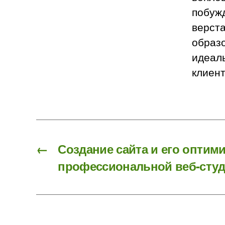
побужд
верст
образо
идеал
клиент
←
Создание сайта и его оптим
профессиональной веб-сту