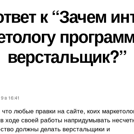
твет к “Зачем ин
етологу программ
верстальщик?”
ишет:
19 в 16:41
 что любые правки на сайте, коих маркетоло
 в ходе своей работы напридумывать несчет
ество должны делать верстальщики и