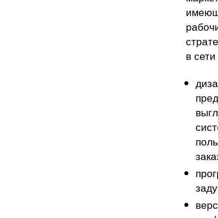
имеющ
рабоч
страте
в сети
диза
пред
выгл
сист
поль
зака
прог
заду
верс