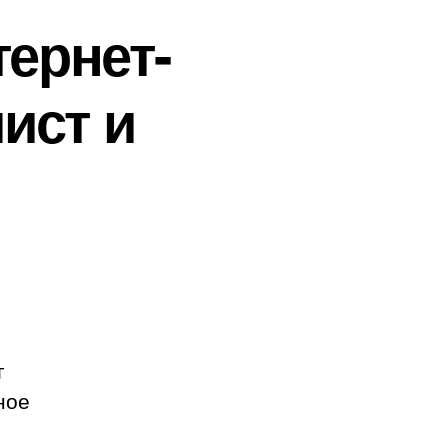
тернет-
ист и
г
ное