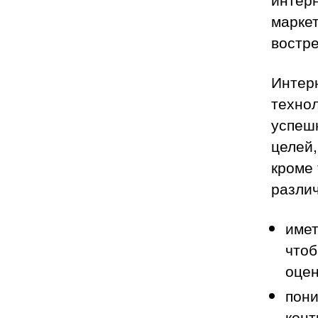
маркет
востре
Интер
технол
успеш
целей
кроме 
различ
имет
чтоб
оцен
пони
конт