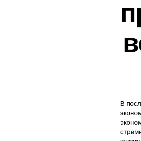
п
в
В посл
эконом
эконо
стреми
интерн