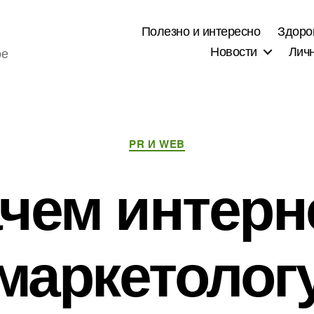
Полезно и интересно
Здоро
Новости
Лич
ое
Рубрики
PR И WEB
чем интерн
маркетолог