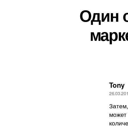
Один о
марк
п
Tony
26.03.20
Затем,
может
колич