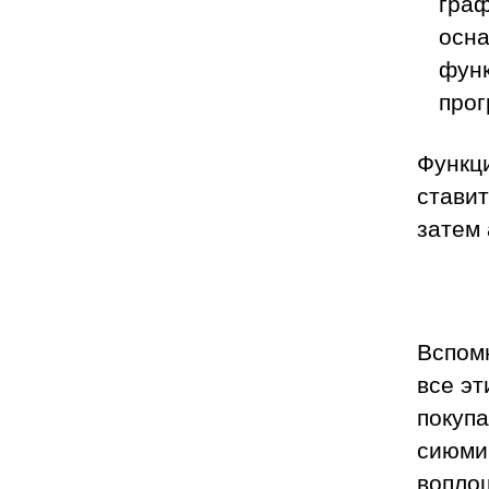
граф
осна
фун
прог
Функци
ставит
затем 
Вспомн
все э
покуп
сиюми
воплощ