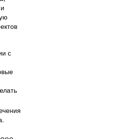
 и
щую
оектов
ии с
овые
делать
ечения
а.