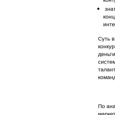
знат
конц
инт
Суть в
конкур
деньг
систем
талан
коман
По ана
маркет