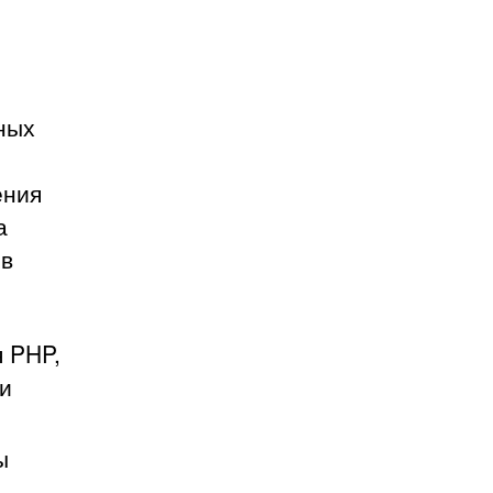
ных
ения
а
 в
 PHP,
 и
ы