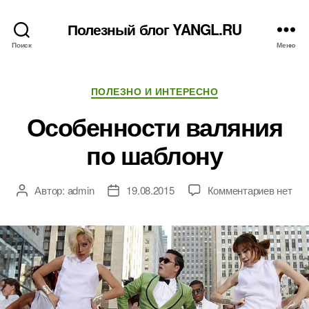
Полезный блог YANGL.RU
Поиск
Меню
Рубрики
ПОЛЕЗНО И ИНТЕРЕСНО
Особенности валяния
по шаблону
к
Автор:
admin
19.08.2015
Комментариев
нет
Автор
Дата
записи
записи
записи
Особен
валяни
по
шаблон