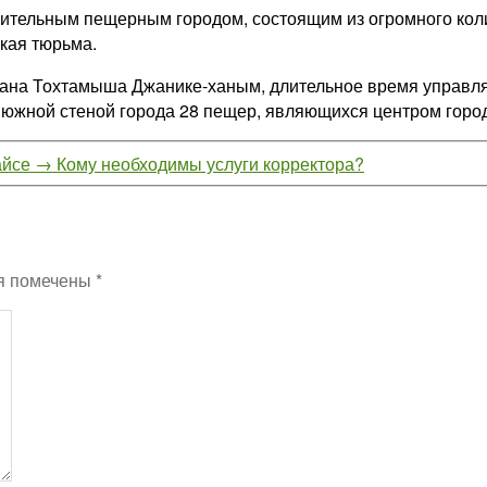
нительным пещерным городом, состоящим из огромного кол
кая тюрьма.
 хана Тохтамыша Джанике-ханым, длительное время управ
южной стеной города 28 пещер, являющихся центром город
айсе
→
Кому необходимы услуги корректора?
я помечены
*