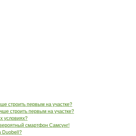
учше строить первым на участке?
лучше строить первым на участке?
их условиях?
евероятный смартфон Самсунг!
 Duobell?