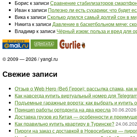
Борис
к записи
Сравнение стабилизаторов смартфона
Иван
к записи
Полезно ли есть сухарики: что будет е
Вика
к записи
Сколько длился самый долгий сон в ми
Никита
к записи
Давление в баскетбольном мяче: ско
Владимр
к записи
Чёрный изюм: польза и вред для о
© 2009 — 2026 / yangl.ru
Свежие записи
Отзыв о Web Hero (Веб Герои): рассылка спама, как м
Как навсегда купить виртуальный номер для Telegra
Подъемные гаражные ворота: как выбрать и купить 
Принцип работы ортодонта на два кресла
30.06.2026
Доставка грузов из Китая — особенности и преимущ
Как правильно купить квартиру в Туринске?
24.06.20
Пироги на заказ с доставкой в Новосибирске — пир