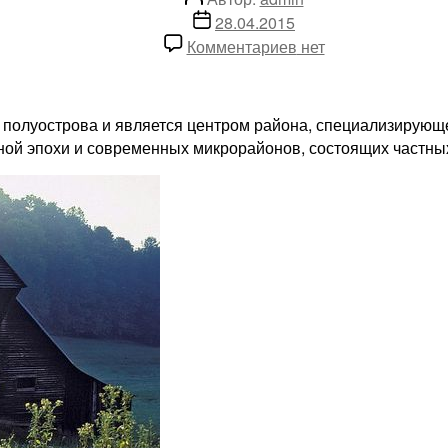
записи
Дата
28.04.2015
записи
к
Комментариев
нет
записи
Красота
Бахчисарайского
полуострова и является центром района, специализирующег
края
нной эпохи и современных микрорайонов, состоящих частны