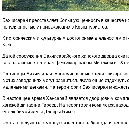
Бахчисарай представляет большую ценность в качестве и
популярностью у приезжающих в Крым туристов.
К историческим и культурным достопримечательностям отн
Кале.
Датой сооружения Бахчисарайского ханского дворца счита
возглавляемых генерал-фельдмаршалом Минихом в 18 век
Гостиницы Бахчисарая, многочисленные отели, шикарные 
в этих заведениях могут разниться. Желающие отдохнуть о
маленькими детками. На территории Бахчисарая множеств
В настоящее время Хансарай является дворцовым компле
ханской династии Гиреев. На территории комплекса нахо
его любимой жены Диляры Бикеч.
Фонтан получил всемирную известность благодаря гениа