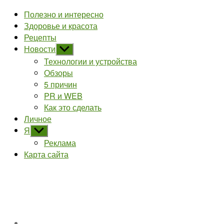
Полезно и интересно
Здоровье и красота
Рецепты
Новости
Показывать
подменю
Технологии и устройства
Обзоры
5 причин
PR и WEB
Как это сделать
Личное
Я
Показывать
подменю
Реклама
Карта сайта