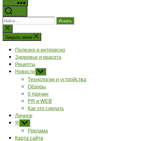
Меню
Поиск
Поиск:
Закрыть
поиск
Закрыть меню
Полезно и интересно
Здоровье и красота
Рецепты
Новости
Показывать
подменю
Технологии и устройства
Обзоры
5 причин
PR и WEB
Как это сделать
Личное
Я
Показывать
подменю
Реклама
Карта сайта