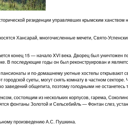
сторической резиденции управлявших крымским ханством н
осятся Хансарай, многочисленные мечети, Свято-Успенски
ется конец 15 — начало XVI века. Дворец был уничтожен п
е. В последующие годы он был реконструирован и являетс
пансионаты и по-домашнему уютные хостелы открывают сво
т городской суеты, могут снять комнату в частном секторе.
о заведений общепита, поэтому голодными не останетесь т
ксом, состоящим из нескольких корпусов, гарема, Соколи
дятся фонтаны Золотой и Сельсебийль — Фонтан слез, уст
льному произведению А.С. Пушкина.