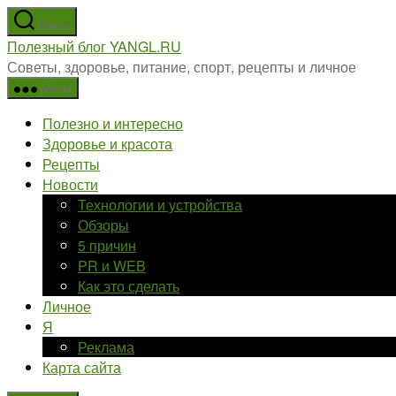
Перейти
Поиск
к
Полезный блог YANGL.RU
содержимому
Советы, здоровье, питание, спорт, рецепты и личное
Меню
Полезно и интересно
Здоровье и красота
Рецепты
Новости
Технологии и устройства
Обзоры
5 причин
PR и WEB
Как это сделать
Личное
Я
Реклама
Карта сайта