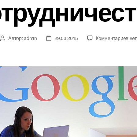
отрудничест
к
Автор:
admin
29.03.2015
Комментариев
нет
Автор
Дата
зап
записи
записи
Goo
и
Yan
под
дог
о
сот