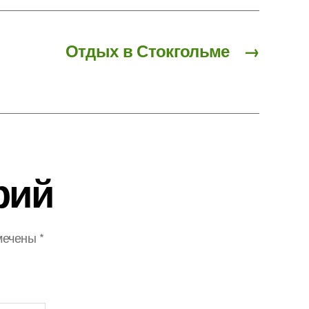
Отдых в Стокгольме
→
рий
мечены
*