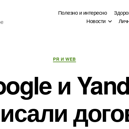
Полезно и интересно
Здоро
Новости
Лич
ое
Рубрики
PR И WEB
ogle и Yan
исали дого