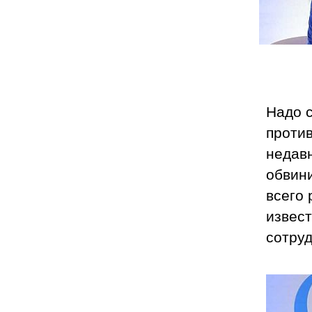
Надо с
против
недавн
обвини
всего 
извест
сотруд