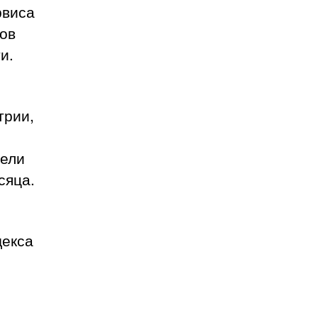
рвиса
тов
и.
трии,
тели
сяца.
декса