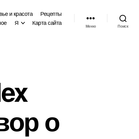
вье и красота
Рецепты
ное
Я
Карта сайта
Меню
Поиск
dex
вор о