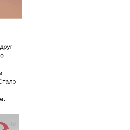
 друг
Но
е
 Стало
е.