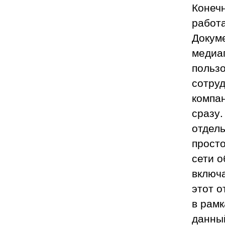
Конечн
работа
Докуме
медиап
польз
сотруд
компан
сразу.
отдель
просто
сети о
включа
этот о
в рамк
данны