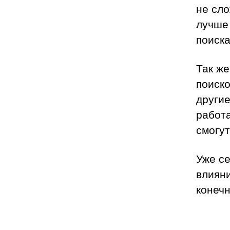
не сло
лучше 
поиска
Так же
поиско
други
работа
смогут
Уже с
влияни
конечн