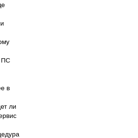
де
ти
ому
х ПС
е в
ет ли
ервис
цедура