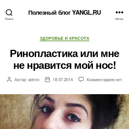
Полезный блог YANGL.RU
Поиск
Меню
Рубрики
ЗДОРОВЬЕ И КРАСОТА
Ринопластика или мне
не нравится мой нос!
к
Автор:
admin
18.07.2014
Комментариев
нет
Автор
Дата
записи
записи
записи
Ринопл
или
мне
не
нравит
мой