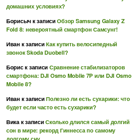
домашних условиях?
Борисыч
к записи
Обзор Samsung Galaxy Z
Fold 8: невероятный смартфон Самсунг!
Иван
к записи
Как купить велосипедный
звонок Skoda Duobell?
Борис
к записи
Сравнение стабилизаторов
смартфона: DJI Osmo Mobile 7P или DJI Osmo
Mobile 8?
Иван
к записи
Полезно ли есть сухарики: что
будет если часто есть сухарики?
Вика
к записи
Сколько длился самый долгий
сон в мире: рекорд Гиннесса по самому
долгому сну