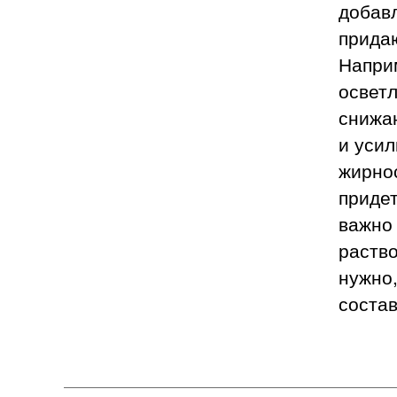
добавл
придаю
Напри
освет
снижаю
и усил
жирно
придет
важно 
раство
нужно,
состав