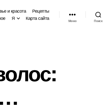
вье и красота
Рецепты
ное
Я
Карта сайта
Меню
Поиск
волос:
о…