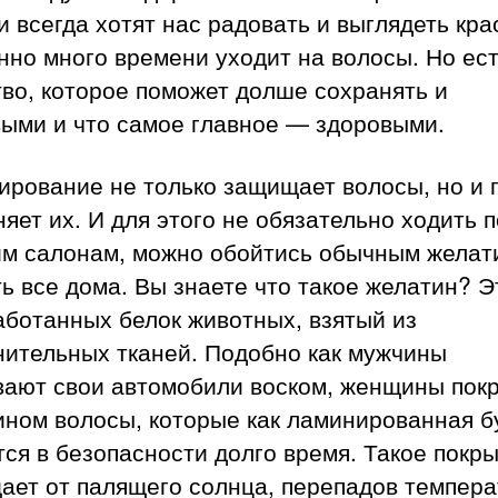
и всегда хотят нас радовать и выглядеть кра
но много времени уходит на волосы. Но ес
во, которое поможет долше сохранять и
выми и что самое главное — здоровыми.
ирование не только защищает волосы, но и 
яет их. И для этого не обязательно ходить п
им салонам, можно обойтись обычным желат
ь все дома. Вы знаете что такое желатин? Э
аботанных белок животных, взятый из
нительных тканей. Подобно как мужчины
вают свои автомобили воском, женщины пок
ином волосы, которые как ламинированная б
ся в безопасности долго время. Такое покр
ает от палящего солнца, перепадов темпера