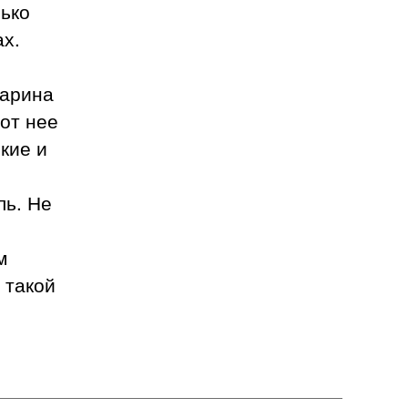
лько
ах.
марина
от нее
кие и
ль. Не
,
м
 такой