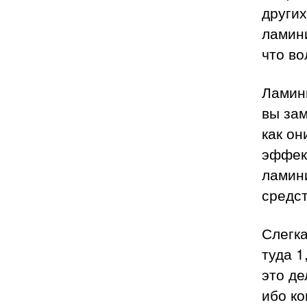
других
ламини
что во
Ламин
вы зам
как он
эффект
ламин
средс
Слегка
туда 1
это д
ибо ко