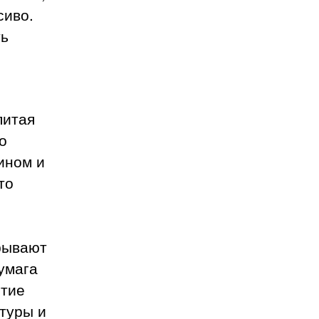
сиво.
ть
питая
о
ином и
то
рывают
умага
ытие
туры и