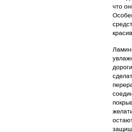
что он
Особен
средст
краси
Ламин
увлажн
дорог
сделат
перер
соеди
покры
желат
остают
защищ