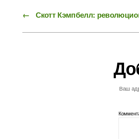
←
Скотт Кэмпбелл: революцио
До
Ваш адр
Коммент