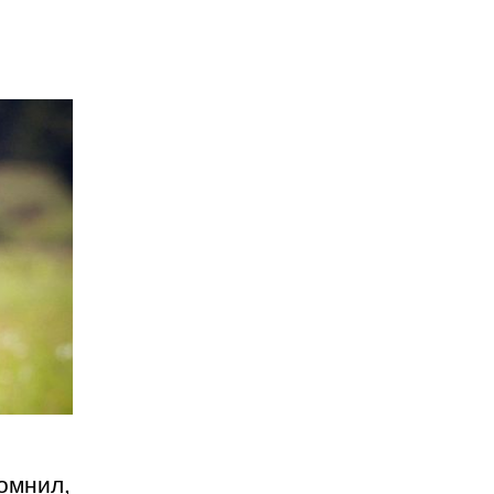
омнил,