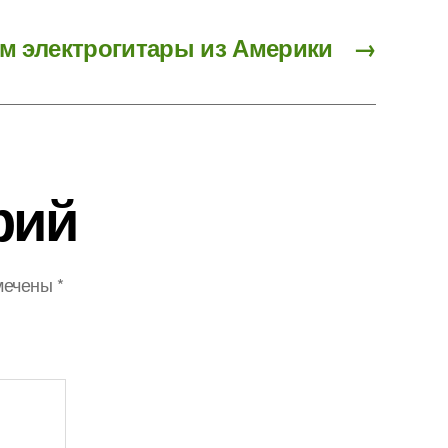
м электрогитары из Америки
→
рий
мечены
*