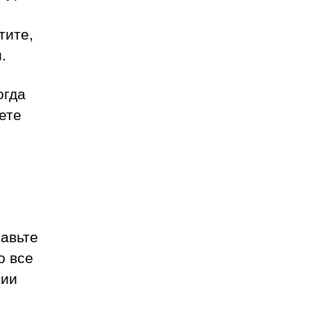
тите,
.
огда
ете
бавьте
о все
нии