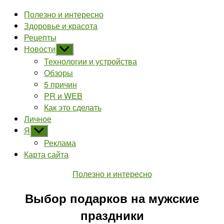
Полезно и интересно
Здоровье и красота
Рецепты
Новости
Показывать
подменю
Технологии и устройства
Обзоры
5 причин
PR и WEB
Как это сделать
Личное
Я
Показывать
подменю
Реклама
Карта сайта
Рубрики
Полезно и интересно
Выбор подарков на мужские
праздники