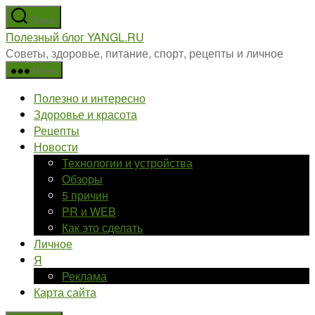
Перейти
Поиск
к
Полезный блог YANGL.RU
содержимому
Советы, здоровье, питание, спорт, рецепты и личное
Меню
Полезно и интересно
Здоровье и красота
Рецепты
Новости
Технологии и устройства
Обзоры
5 причин
PR и WEB
Как это сделать
Личное
Я
Реклама
Карта сайта