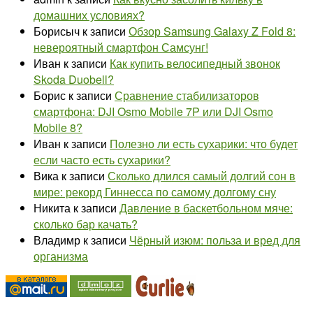
домашних условиях?
Борисыч
к записи
Обзор Samsung Galaxy Z Fold 8:
невероятный смартфон Самсунг!
Иван
к записи
Как купить велосипедный звонок
Skoda Duobell?
Борис
к записи
Сравнение стабилизаторов
смартфона: DJI Osmo Mobile 7P или DJI Osmo
Mobile 8?
Иван
к записи
Полезно ли есть сухарики: что будет
если часто есть сухарики?
Вика
к записи
Сколько длился самый долгий сон в
мире: рекорд Гиннесса по самому долгому сну
Никита
к записи
Давление в баскетбольном мяче:
сколько бар качать?
Владимр
к записи
Чёрный изюм: польза и вред для
организма