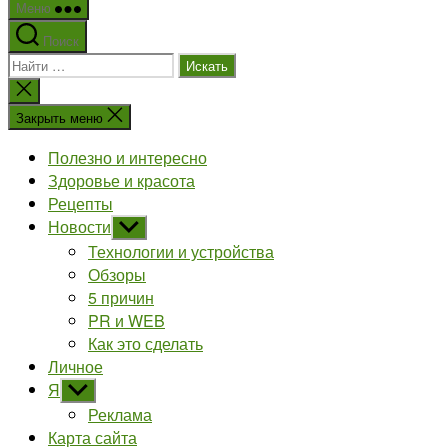
Меню
Поиск
Поиск:
Закрыть
поиск
Закрыть меню
Полезно и интересно
Здоровье и красота
Рецепты
Новости
Показывать
подменю
Технологии и устройства
Обзоры
5 причин
PR и WEB
Как это сделать
Личное
Я
Показывать
подменю
Реклама
Карта сайта