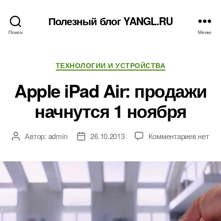
Полезный блог YANGL.RU
Поиск
Меню
Рубрики
ТЕХНОЛОГИИ И УСТРОЙСТВА
Apple iPad Air: продажи
начнутся 1 ноября
к
Автор:
admin
26.10.2013
Комментариев
нет
Автор
Дата
записи
записи
записи
Apple
iPad
Air:
продаж
начнут
1