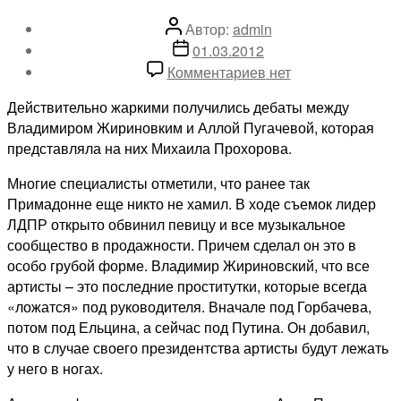
Автор
Автор:
admin
записи
Дата
01.03.2012
записи
к
Комментариев
нет
записи
Действительно жаркими получились дебаты между
Жаркие
Владимиром Жириновким и Аллой Пугачевой, которая
дебаты:
представляла на них Михаила Прохорова.
Пугачева
—
Многие специалисты отметили, что ранее так
Жириновский
Примадонне еще никто не хамил. В ходе съемок лидер
ЛДПР открыто обвинил певицу и все музыкальное
сообщество в продажности. Причем сделал он это в
особо грубой форме. Владимир Жириновский, что все
артисты – это последние проститутки, которые всегда
«ложатся» под руководителя. Вначале под Горбачева,
потом под Ельцина, а сейчас под Путина. Он добавил,
что в случае своего президентства артисты будут лежать
у него в ногах.