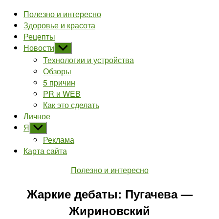
Полезно и интересно
Здоровье и красота
Рецепты
Новости
Показывать
подменю
Технологии и устройства
Обзоры
5 причин
PR и WEB
Как это сделать
Личное
Я
Показывать
подменю
Реклама
Карта сайта
Рубрики
Полезно и интересно
Жаркие дебаты: Пугачева —
Жириновский