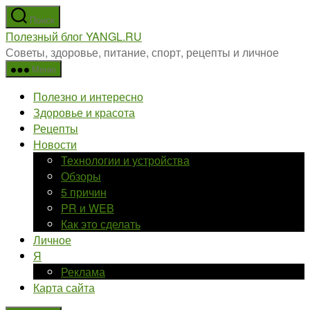
Перейти
Поиск
к
Полезный блог YANGL.RU
содержимому
Советы, здоровье, питание, спорт, рецепты и личное
Меню
Полезно и интересно
Здоровье и красота
Рецепты
Новости
Технологии и устройства
Обзоры
5 причин
PR и WEB
Как это сделать
Личное
Я
Реклама
Карта сайта