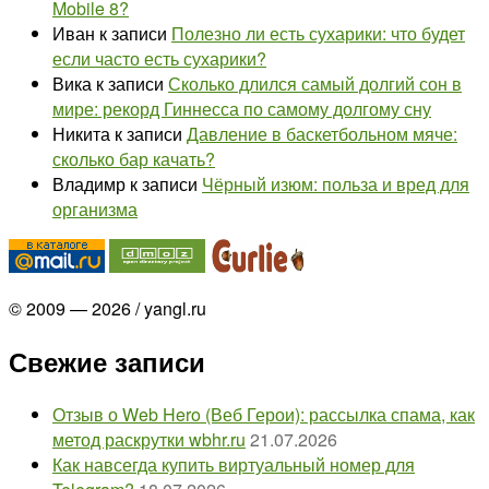
Mobile 8?
Иван
к записи
Полезно ли есть сухарики: что будет
если часто есть сухарики?
Вика
к записи
Сколько длился самый долгий сон в
мире: рекорд Гиннесса по самому долгому сну
Никита
к записи
Давление в баскетбольном мяче:
сколько бар качать?
Владимр
к записи
Чёрный изюм: польза и вред для
организма
© 2009 — 2026 / yangl.ru
Свежие записи
Отзыв о Web Hero (Веб Герои): рассылка спама, как
метод раскрутки wbhr.ru
21.07.2026
Как навсегда купить виртуальный номер для