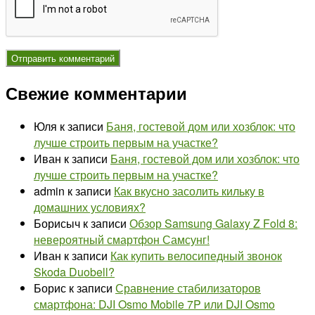
Свежие комментарии
Юля
к записи
Баня, гостевой дом или хозблок: что
лучше строить первым на участке?
Иван
к записи
Баня, гостевой дом или хозблок: что
лучше строить первым на участке?
admin
к записи
Как вкусно засолить кильку в
домашних условиях?
Борисыч
к записи
Обзор Samsung Galaxy Z Fold 8:
невероятный смартфон Самсунг!
Иван
к записи
Как купить велосипедный звонок
Skoda Duobell?
Борис
к записи
Сравнение стабилизаторов
смартфона: DJI Osmo Mobile 7P или DJI Osmo