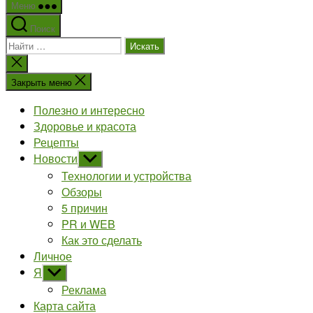
Меню
Поиск
Поиск:
Закрыть
поиск
Закрыть меню
Полезно и интересно
Здоровье и красота
Рецепты
Новости
Показывать
подменю
Технологии и устройства
Обзоры
5 причин
PR и WEB
Как это сделать
Личное
Я
Показывать
подменю
Реклама
Карта сайта