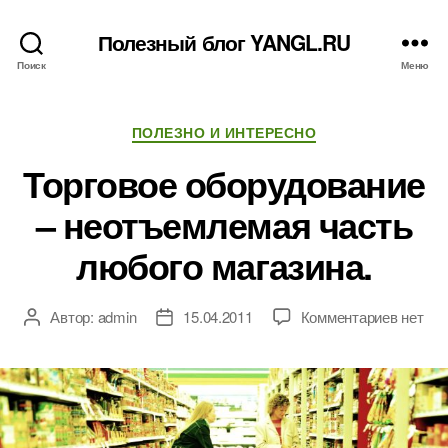
Полезный блог YANGL.RU
Поиск
Меню
Рубрики
ПОЛЕЗНО И ИНТЕРЕСНО
Торговое оборудование
– неотъемлемая часть
любого магазина.
к
Автор:
admin
15.04.2011
Комментариев
нет
Автор
Дата
записи
записи
записи
Торгов
оборуд
–
неотъе
часть