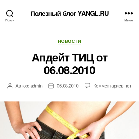
Полезный блог YANGL.RU
Поиск
Меню
Рубрики
НОВОСТИ
Апдейт ТИЦ от
06.08.2010
к
Автор:
admin
06.08.2010
Комментариев
нет
Автор
Дата
записи
записи
записи
Апдейт
ТИЦ
от
06.08.2