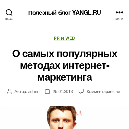
Полезный блог YANGL.RU
Поиск
Меню
Рубрики
PR И WEB
О самых популярных
методах интернет-
маркетинга
к
Автор:
admin
25.04.2013
Комментариев
нет
Автор
Дата
записи
записи
записи
О
самых
популя
метода
интерне