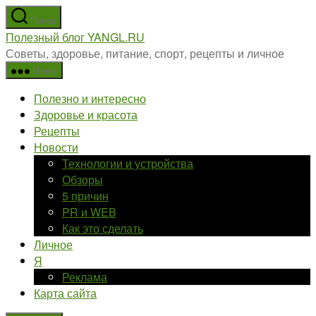
Перейти
Поиск
к
Полезный блог YANGL.RU
содержимому
Советы, здоровье, питание, спорт, рецепты и личное
Меню
Полезно и интересно
Здоровье и красота
Рецепты
Новости
Технологии и устройства
Обзоры
5 причин
PR и WEB
Как это сделать
Личное
Я
Реклама
Карта сайта