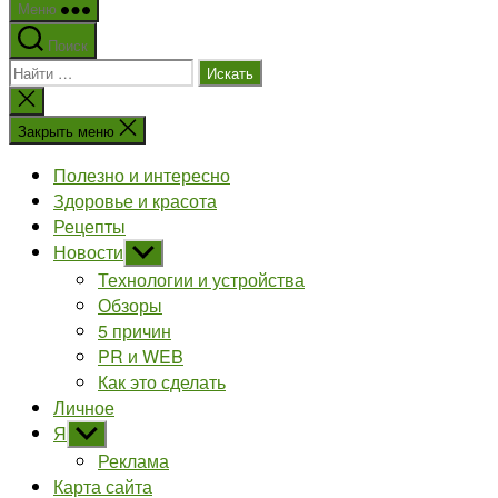
Меню
Поиск
Поиск:
Закрыть
поиск
Закрыть меню
Полезно и интересно
Здоровье и красота
Рецепты
Новости
Показывать
подменю
Технологии и устройства
Обзоры
5 причин
PR и WEB
Как это сделать
Личное
Я
Показывать
подменю
Реклама
Карта сайта