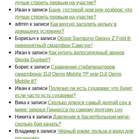
лучше строить первым на участке?
Иван
к записи
Баня, гостевой дом или хозблок: что
лучше строить первым на участке?
admin
к записи
Как вкусно засолить кильку в
домашних условиях?
Борисыч
к записи
Обзор Samsung Galaxy Z Fold 8:
невероятный смартфон Самсунг!
Иван
к записи
Как купить велосипедный звонок
Skoda Duobell?
Борис
к записи
Сравнение стабилизаторов
смартфона: DJI Osmo Mobile 7P или DJI Osmo
Mobile 8?
Иван
к записи
Полезно ли есть сухарики: что будет
если часто есть сухарики?
Вика
к записи
Сколько длился самый долгий сон в
мире: рекорд Гиннесса по самому долгому сну
Никита
к записи
Давление в баскетбольном мяче:
сколько бар качать?
Владимр
к записи
Чёрный изюм: польза и вред для
организма