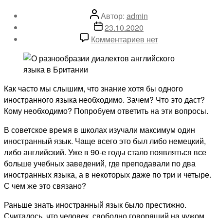
Автор
Автор:
admin
записи
Дата
23.10.2020
записи
к
Комментариев
нет
записи
Знание
иностранных
языков
Как часто мы слышим, что знание хотя бы одного
–
иностранного языка необходимо. Зачем? Что это даст?
пропуск
Кому необходимо? Попробуем ответить на эти вопросы.
в
лучшую
В советское время в школах изучали максимум один
жизнь
иностранный язык. Чаще всего это был либо немецкий,
либо английский. Уже в 90-е годы стало появляться все
больше учебных заведений, где преподавали по два
иностранных языка, а в некоторых даже по три и четыре.
С чем же это связано?
Раньше знать иностранный язык было престижно.
Считалось, что человек, свободно говорящий на чужом