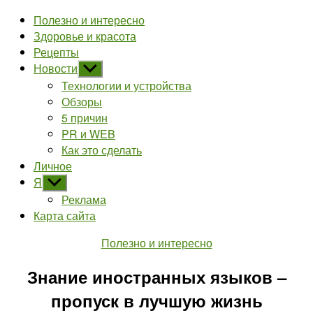
Полезно и интересно
Здоровье и красота
Рецепты
Новости
Показывать
подменю
Технологии и устройства
Обзоры
5 причин
PR и WEB
Как это сделать
Личное
Я
Показывать
подменю
Реклама
Карта сайта
Рубрики
Полезно и интересно
Знание иностранных языков –
пропуск в лучшую жизнь