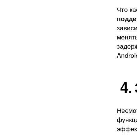
Что ка
подде
зависи
менять
задерж
Androi
4.
Несмо
функци
эффек