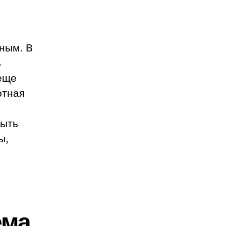
чным. В
ь
 еще
отная
быть
ы,
ема