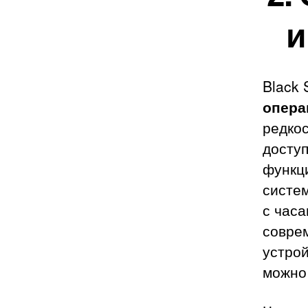
и
Black 
опера
редкос
досту
функц
систем
с час
совре
устро
можно 