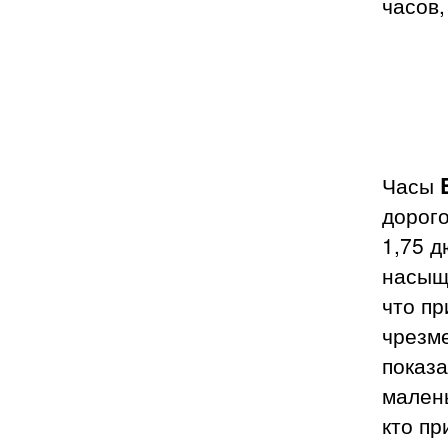
часов,
Часы
дорог
1,75 д
насыще
что пр
чрезме
показ
малень
кто п