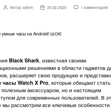
к
Автор:
admin
20.02.2025
1 комментарий
Автор
Дата
з
записи
записи
О
у
ч
B
S
W
X
ния
Black Shark
, известная своими
P
ационными решениями в области гаджетов д
ров, расширяет свою продукцию и представи
 часы Watch X Pro
, которые обещают стать
о полезным аксессуаром, но и настоящим
итулом для современных пользователей. В э
е мы рассмотрим все ключевые особенности