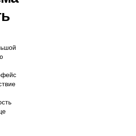
ть
ольшой
ю
рфейс
ствие
ость
ще