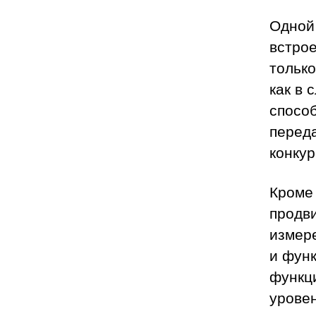
Одной
встро
только
как в 
спосо
переда
конкур
Кроме 
продв
измере
и функ
функц
уровен