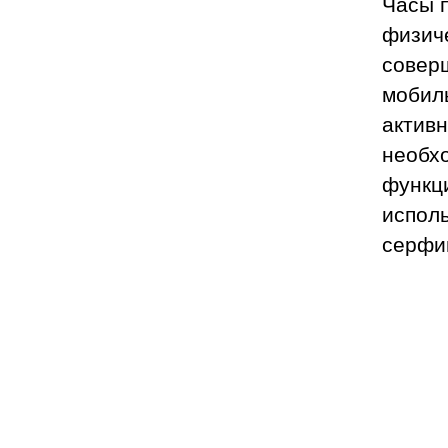
Часы 
физиче
соверш
мобил
активн
необх
функц
исполь
серфин