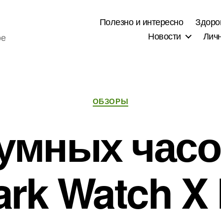
Полезно и интересно
Здоро
Новости
Лич
ое
Рубрики
ОБЗОРЫ
умных часо
ark Watch X 