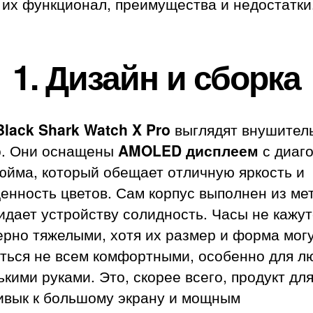
 их функционал, преимущества и недостатки
1.
Дизайн и сборка
Black Shark Watch X Pro
выглядят внушител
о. Они оснащены
AMOLED дисплеем
с диаг
юйма, который обещает отличную яркость и
нность цветов. Сам корпус выполнен из ме
идает устройству солидность. Часы не кажут
рно тяжелыми, хотя их размер и форма мог
аться не всем комфортными, особенно для л
кими руками. Это, скорее всего, продукт для
ривык к большому экрану и мощным