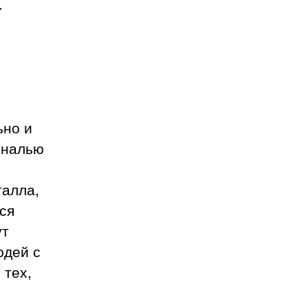
.
ьно и
ональю
талла,
ся
ут
юдей с
 тех,