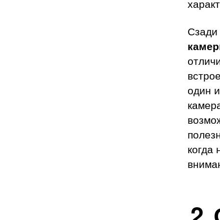
харак
Сзади
каме
отличи
встрое
один 
камера
возмо
полез
когда 
внима
2.