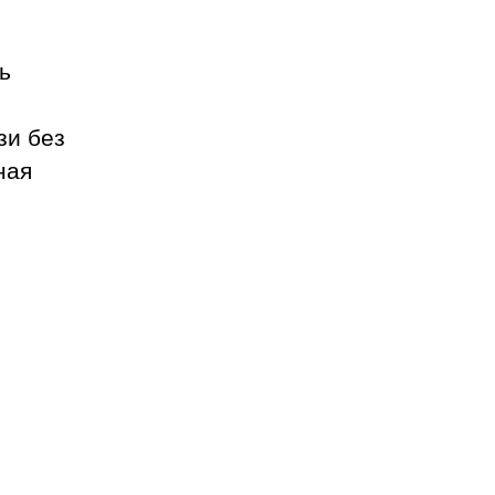
ь
зи без
ная