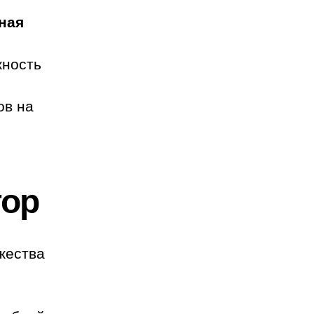
ная
жность
ов на
тор
жества