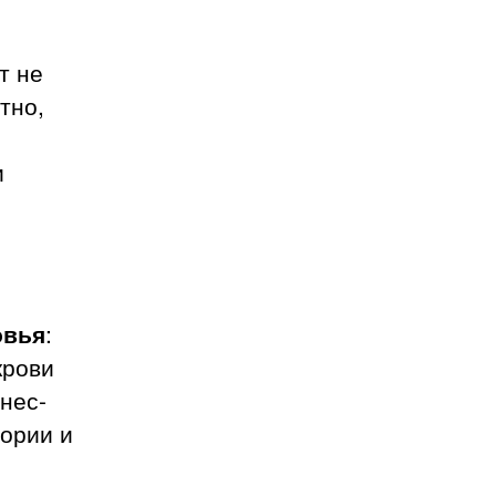
т не
тно,
и
овья
:
крови
нес-
ории и