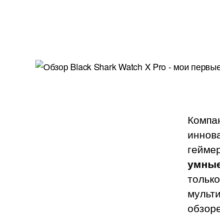
Компа
иннов
гейме
умные
тольк
мульт
обзор