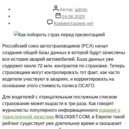
Автор
Автор:
admin
записи
Дата
24.06.2025
записи
к
Комментариев
нет
записи
Эпоха
страховой
Российский союз автостраховщиков (РСА) начал
истории
создание общей базы данных в которой будут зачислены
пришла
все истории аварий автомобилей. База данных уже
в
содержит около 72 млн. контрактов по страховке. Теперь
Россию
страховщики могут контролировать тот факт, как часто
водители участвуют в авариях, и корректировать на
основании этого стоимость полиса ОСАГО.
Для водителей с отрицательным послужным списком
страхование может вырасти в три раза. Как говорят
журналисты популярного информационного
издания о
транспортной логистике
BGLOGIST.COM, в Европе такой
рейтинг существует уже длительное время и оказывает