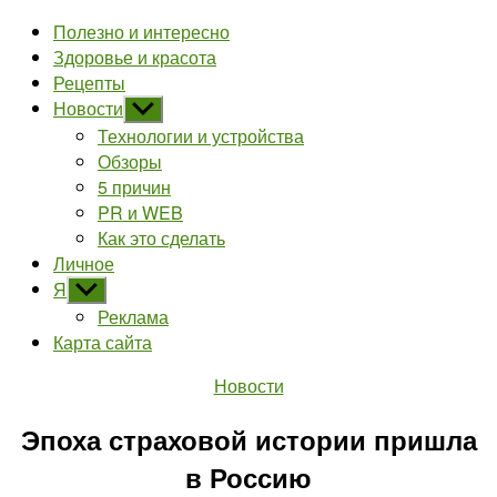
Полезно и интересно
Здоровье и красота
Рецепты
Новости
Показывать
подменю
Технологии и устройства
Обзоры
5 причин
PR и WEB
Как это сделать
Личное
Я
Показывать
подменю
Реклама
Карта сайта
Рубрики
Новости
Эпоха страховой истории пришла
в Россию