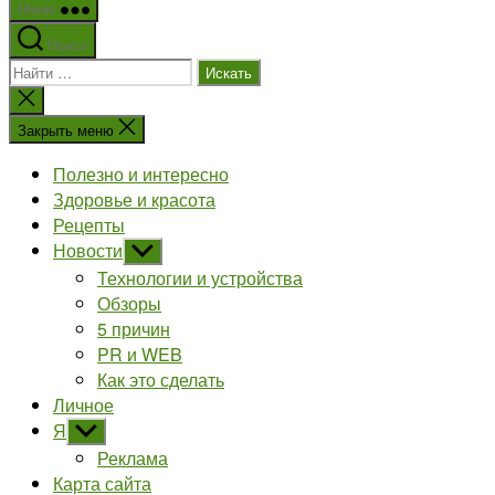
Меню
Поиск
Поиск:
Закрыть
поиск
Закрыть меню
Полезно и интересно
Здоровье и красота
Рецепты
Новости
Показывать
подменю
Технологии и устройства
Обзоры
5 причин
PR и WEB
Как это сделать
Личное
Я
Показывать
подменю
Реклама
Карта сайта