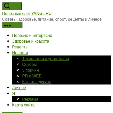
Перейти
Поиск
к
Полезный блог YANGL.RU
содержимому
Советы, здоровье, питание, спорт, рецепты и личное
Меню
Полезно и интересно
Здоровье и красота
Рецепты
Новости
Технологии и устройства
Обзоры
5 причин
PR и WEB
Как это сделать
Личное
Я
Реклама
Карта сайта