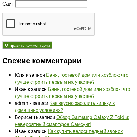
Сайт
Свежие комментарии
Юля
к записи
Баня, гостевой дом или хозблок: что
лучше строить первым на участке?
Иван
к записи
Баня, гостевой дом или хозблок: что
лучше строить первым на участке?
admin
к записи
Как вкусно засолить кильку в
домашних условиях?
Борисыч
к записи
Обзор Samsung Galaxy Z Fold 8:
невероятный смартфон Самсунг!
Иван
к записи
Как купить велосипедный звонок