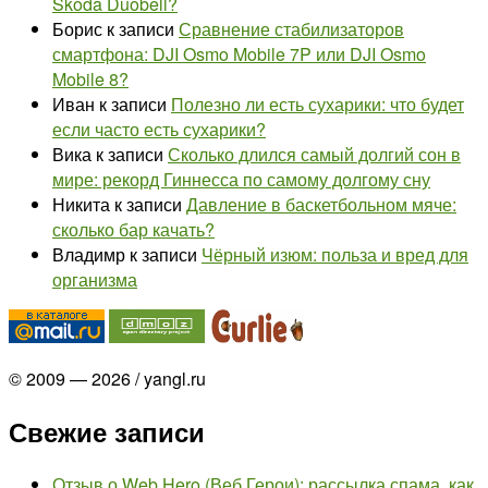
Skoda Duobell?
Борис
к записи
Сравнение стабилизаторов
смартфона: DJI Osmo Mobile 7P или DJI Osmo
Mobile 8?
Иван
к записи
Полезно ли есть сухарики: что будет
если часто есть сухарики?
Вика
к записи
Сколько длился самый долгий сон в
мире: рекорд Гиннесса по самому долгому сну
Никита
к записи
Давление в баскетбольном мяче:
сколько бар качать?
Владимр
к записи
Чёрный изюм: польза и вред для
организма
© 2009 — 2026 / yangl.ru
Свежие записи
Отзыв о Web Hero (Веб Герои): рассылка спама, как