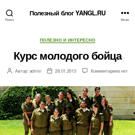
Полезный блог YANGL.RU
Поиск
Меню
Рубрики
ПОЛЕЗНО И ИНТЕРЕСНО
Курс молодого бойца
к
Автор:
admin
28.01.2013
Комментариев
нет
Автор
Дата
записи
записи
записи
Курс
молодо
бойца