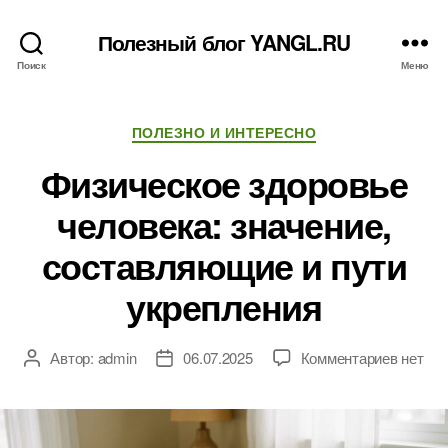
Полезный блог YANGL.RU
Поиск
Меню
Рубрики
ПОЛЕЗНО И ИНТЕРЕСНО
Физическое здоровье
человека: значение,
составляющие и пути
укрепления
к
Автор:
admin
06.07.2025
Комментариев
нет
Автор
Дата
записи
записи
записи
Физиче
здоров
человек