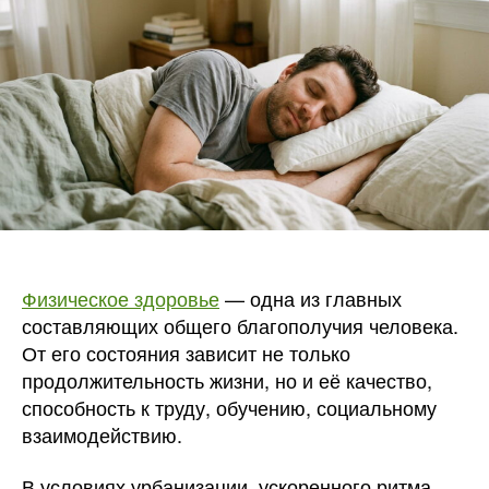
значени
состав
и
пути
укрепл
Физическое здоровье
— одна из главных
составляющих общего благополучия человека.
От его состояния зависит не только
продолжительность жизни, но и её качество,
способность к труду, обучению, социальному
взаимодействию.
В условиях урбанизации, ускоренного ритма