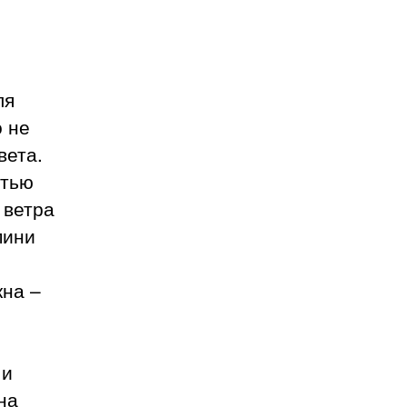
ля
о не
вета.
стью
 ветра
мини
кна –
 и
на