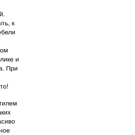
й.
ть, к
ебели
том
лике и
а. При
то!
стилем
аких
асиво
дное