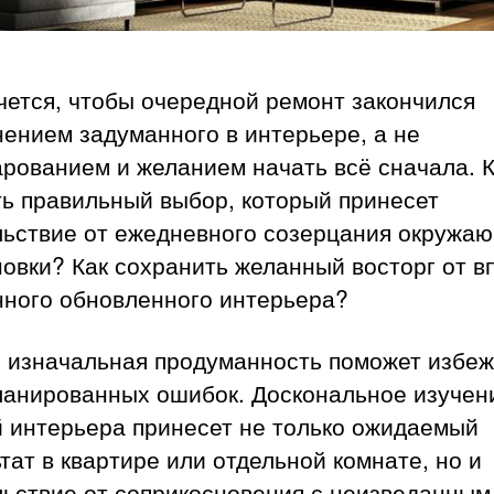
чется, чтобы очередной ремонт закончился
ением задуманного в интерьере, а не
рованием и желанием начать всё сначала. 
ть правильный выбор, который принесет
льствие от ежедневного созерцания окружа
овки? Как сохранить желанный восторг от в
нного обновленного интерьера?
о изначальная продуманность поможет избеж
ланированных ошибок. Доскональное изучен
й интерьера принесет не только ожидаемый
тат в квартире или отдельной комнате, но и
льствие от соприкосновения с неизведанным