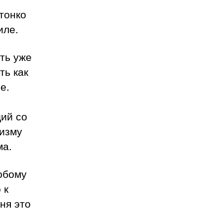
тонко
иле.
ть уже
ть как
е.
ий со
низму
ма.
юбому
 к
ня это