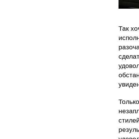
Так хо
исполн
разоча
сдела
удово
обстан
увиде
Тольк
незап
стиле
резуль
удово