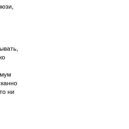
люзи,
ывать,
ко
имум
сканно
то ни