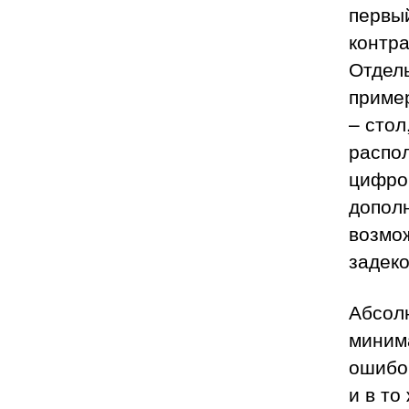
первый
контра
Отдел
пример
– стол
распол
цифров
допол
возмож
задек
Абсол
минима
ошибок
и в то