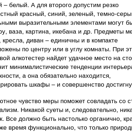
 – белый. А для второго допустим резко
стный красный, синий, зеленый, темно-серы
ьными выразительными элементами могут бы
у, ваза, картина, икебана и др. Предметы м
, кресла, диван – единичны и в компакте
ожены по центру или в углу комнаты. При э
ой алкотестер найдет удачное место на сто
нит минималистические тенденции интерьер
ности, а она обязательно находится,
орировать шкафы – и совершенство достигну
ютное чувство меры поможет совладать со 
лизм. Никакой суеты и, следовательно, ник
. Все должно быть настолько органично, кр
 же время функционально, что только приро