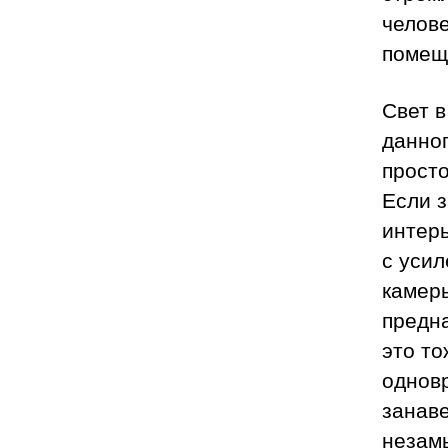
челове
помеще
Свет в
данног
просто
Если з
интерь
с уси
камеры
предн
это то
одновр
занаве
незамы