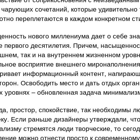
 чарующих сочетаний, которые удивительно 
отно переплетаются в каждом конкретном ст
енность нового миллениума дает о себе зна
е первого десятилетия. Причем, насыщеннос
шнем, так и на внутреннем жизненном уровн
льное восприятие внешнего миронаполнения
оривает информационный контент, напирающ
торон. Освободить место и дать отдых орга
х уровнях – обновленная задача минимализ
а, простор, спокойствие, так необходимы л
ку. Если раньше дизайнеры утверждали, что
лизму стремятся люди творческие, то сегод
ление можно отнести просто к современному