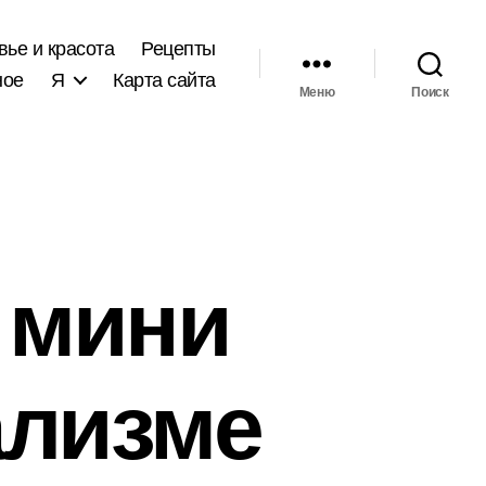
вье и красота
Рецепты
ное
Я
Карта сайта
Меню
Поиск
 мини
ализме