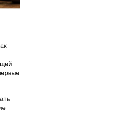
Как
ющей
первые
ать
ие