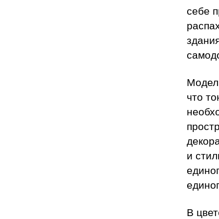
себе п
распах
здания
самод
Модели
что то
необх
прост
декор
и стил
едино
единог
В цвет