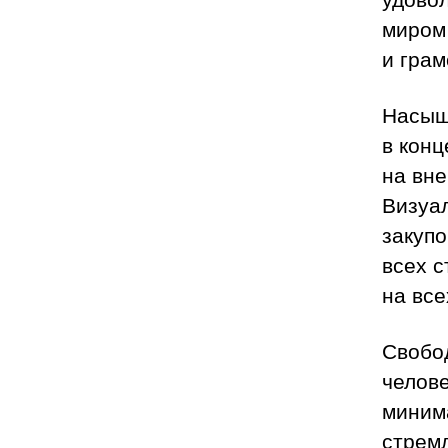
миром
и грам
Насыщ
в конц
на вне
Визуа
закуп
всех с
на все
Свобод
челове
минима
стрем