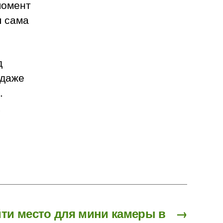
момент
я сама
д
 даже
.
,
ти место для мини камеры в
→