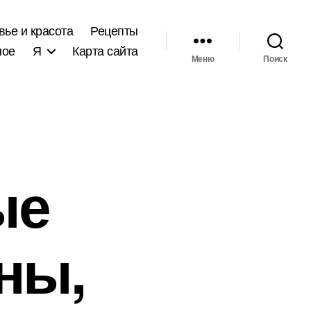
вье и красота
Рецепты
ное
Я
Карта сайта
Меню
Поиск
ые
ны,