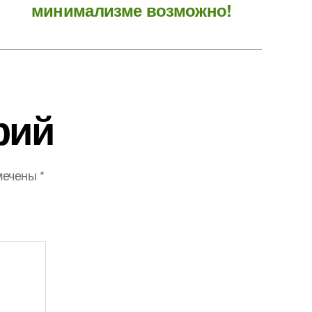
минимализме возможно!
рий
мечены
*