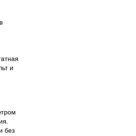
в
татная
льт и
етром
ия.
и без