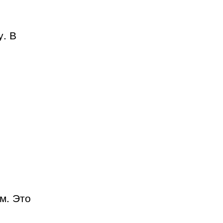
у. В
м. Это