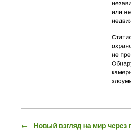
незави
или не
недви
Статис
охран
не пре
Обнар
камеры
злоум
←
Новый взгляд на мир через 