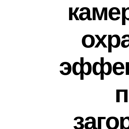
каме
охр
эффек
п
заго