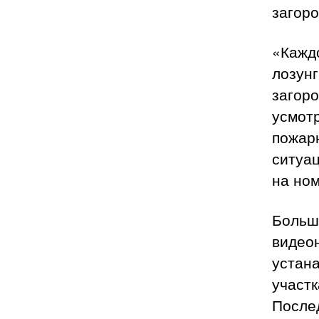
загоро
«Кажд
лозунг
загоро
усмот
пожар
ситуац
на но
Больш
видео
устана
участк
Послед