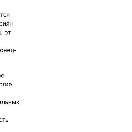
тся
сиян
ь от
конец-
ое
огие
тальных
сть