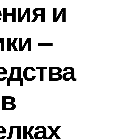
ния и
ки –
едства
 в
елках