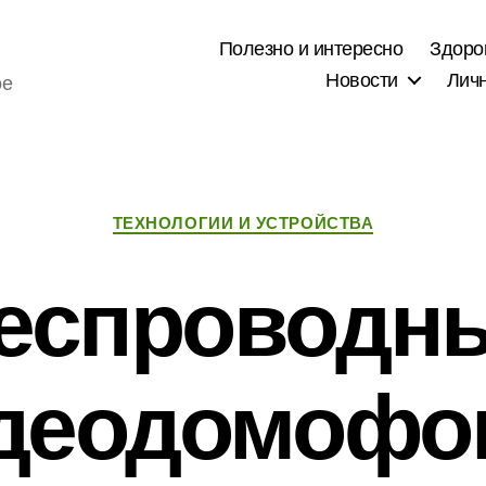
Полезно и интересно
Здоро
Новости
Лич
ое
Рубрики
ТЕХНОЛОГИИ И УСТРОЙСТВА
еспроводн
деодомофо