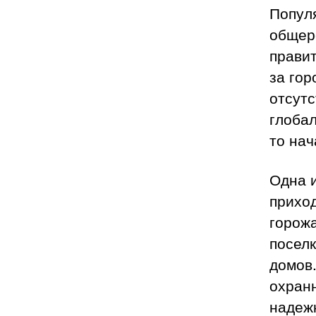
Попул
общер
прави
за гор
отсутс
глобал
то нач
Одна и
прихо
горож
поселк
домов
охранн
надеж