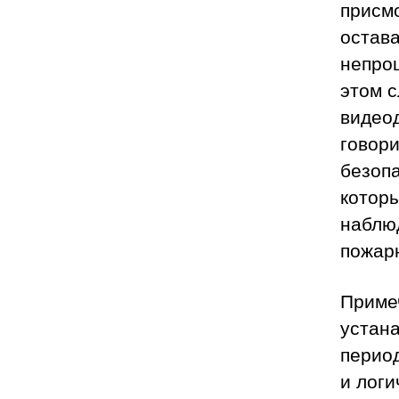
присм
остава
непрош
этом 
видео
говори
безоп
которы
наблюд
пожарн
Приме
устан
период
и логи