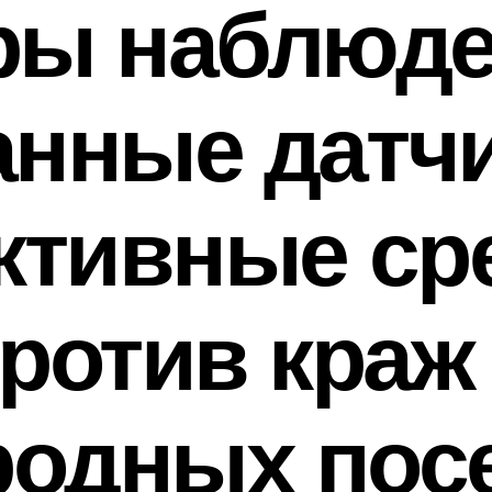
ры наблюде
анные датчи
тивные ср
ротив краж
родных пос