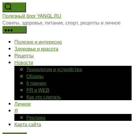
Перейти
Поиск
к
Полезный блог YANGL.RU
содержимому
Советы, здоровье, питание, спорт, рецепты и личное
Меню
Полезно и интересно
Здоровье и красота
Рецепты
Новости
Технологии и устройства
Обзоры
5 причин
PR и WEB
Как это сделать
Личное
Я
Реклама
Карта сайта