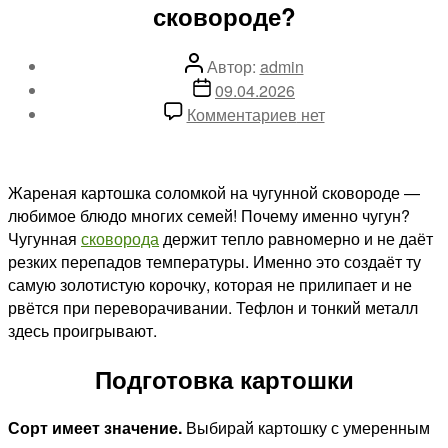
сковороде?
Автор
Автор:
admin
записи
Дата
09.04.2026
записи
к
Комментариев
нет
записи
Как
правильно
Жареная картошка соломкой на чугунной сковороде —
жарить
любимое блюдо многих семей! Почему именно чугун?
сырую
Чугунная
сковорода
держит тепло равномерно и не даёт
картошку
резких перепадов температуры. Именно это создаёт ту
соломкой
самую золотистую корочку, которая не прилипает и не
на
рвётся при переворачивании. Тефлон и тонкий металл
чугунной
здесь проигрывают.
сковороде?
Подготовка картошки
Сорт имеет значение.
Выбирай картошку с умеренным