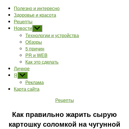
Полезно и интересно
Здоровье и красота
Рецепты
Новости
Показывать
подменю
Технологии и устройства
Обзоры
5 причин
PR и WEB
Как это сделать
Личное
Я
Показывать
подменю
Реклама
Карта сайта
Рубрики
Рецепты
Как правильно жарить сырую
картошку соломкой на чугунной