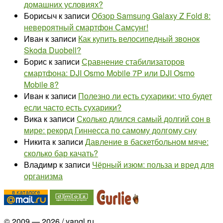
домашних условиях?
Борисыч
к записи
Обзор Samsung Galaxy Z Fold 8:
невероятный смартфон Самсунг!
Иван
к записи
Как купить велосипедный звонок
Skoda Duobell?
Борис
к записи
Сравнение стабилизаторов
смартфона: DJI Osmo Mobile 7P или DJI Osmo
Mobile 8?
Иван
к записи
Полезно ли есть сухарики: что будет
если часто есть сухарики?
Вика
к записи
Сколько длился самый долгий сон в
мире: рекорд Гиннесса по самому долгому сну
Никита
к записи
Давление в баскетбольном мяче:
сколько бар качать?
Владимр
к записи
Чёрный изюм: польза и вред для
организма
© 2009 — 2026 / yangl.ru