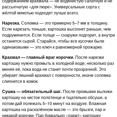
содержанием крахмала — не водянистую салатную и не
рассыпчатую «для пюре». Универсальные сорта с
жёлтой мякотью подходят лучше всего.
Нарезка.
Соломка — это примерно 5–7 мм в толщину.
Если нарезать тоньше, картошка высохнет раньше, чем
подрумянится. Если толще — снаружи подгорит, а внутри
останется сырой. Старайся, чтобы все кусочки были
одинаковыми — это ключ к равномерной прожарке.
Крахмал — главный враг корочки.
После нарезки
картошку нужно промыть в холодной воде, несколько раз
меняя её, пока вода не станет почти прозрачной. Это
убирает лишний крахмал с поверхности, иначе соломка
слипнется в комок.
Сушка — обязательный шаг.
После промывки выложи
картошку на чистое полотенце и тщательно обсуши, а
потом дай полежать 5–10 минут на воздухе. Влажная
картошка на раскалённом масле — это брызги, пар и
никакой корочки. Пар буквально «парит» картошку