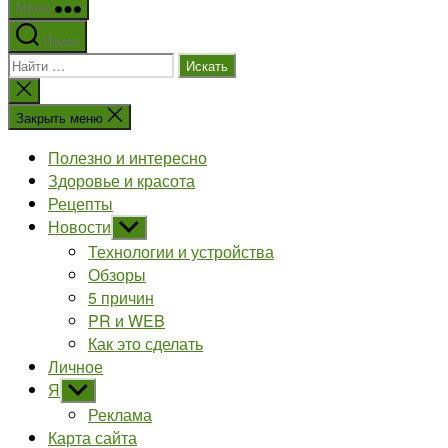
Меню
Поиск
Поиск:
Закрыть
поиск
Закрыть меню
Полезно и интересно
Здоровье и красота
Рецепты
Новости
Показывать
подменю
Технологии и устройства
Обзоры
5 причин
PR и WEB
Как это сделать
Личное
Я
Показывать
подменю
Реклама
Карта сайта