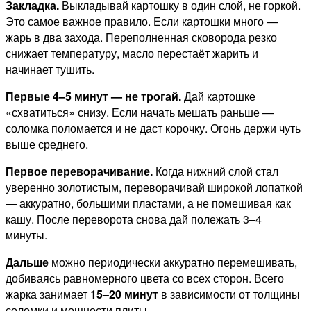
Закладка.
Выкладывай картошку в один слой, не горкой.
Это самое важное правило. Если картошки много —
жарь в два захода. Переполненная сковорода резко
снижает температуру, масло перестаёт жарить и
начинает тушить.
Первые 4–5 минут — не трогай.
Дай картошке
«схватиться» снизу. Если начать мешать раньше —
соломка поломается и не даст корочку. Огонь держи чуть
выше среднего.
Первое переворачивание.
Когда нижний слой стал
уверенно золотистым, переворачивай широкой лопаткой
— аккуратно, большими пластами, а не помешивая как
кашу. После переворота снова дай полежать 3–4
минуты.
Дальше
можно периодически аккуратно перемешивать,
добиваясь равномерного цвета со всех сторон. Всего
жарка занимает
15–20 минут
в зависимости от толщины
соломки и мощности плиты.