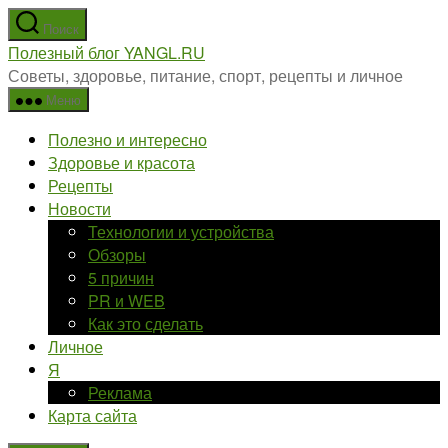
Перейти
Поиск
к
Полезный блог YANGL.RU
содержимому
Советы, здоровье, питание, спорт, рецепты и личное
Меню
Полезно и интересно
Здоровье и красота
Рецепты
Новости
Технологии и устройства
Обзоры
5 причин
PR и WEB
Как это сделать
Личное
Я
Реклама
Карта сайта