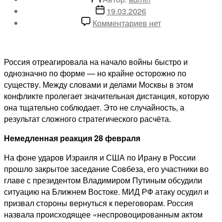
записи
Дата
19.03.2026
записи
к
Комментариев
нет
записи
Реакция
России
Россия отреагировала на начало войны быстро и
на
однозначно по форме — но крайне осторожно по
войну
существу. Между словами и делами Москвы в этом
в
конфликте пролегает значительная дистанция, которую
Иране
она тщательно соблюдает. Это не случайность, а
результат сложного стратегического расчёта.
Немедленная реакция 28 февраля
На фоне ударов Израиля и США по Ирану в России
прошло закрытое заседание Совбеза, его участники во
главе с президентом Владимиром Путиным обсудили
ситуацию на Ближнем Востоке. МИД РФ атаку осудил и
призвал стороны вернуться к переговорам. Россия
назвала происходящее «неспровоцированным актом