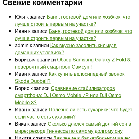
Свежие комментарии
Юля
к записи
Баня, гостевой дом или хозблок: что
лучше строить первым на участке?
Иван
к записи
Баня, гостевой дом или хозблок: что
лучше строить первым на участке?
admin
к записи
Как вкусно засолить кильку в
домашних условиях?
Борисыч
к записи
Обзор Samsung Galaxy Z Fold 8:
невероятный смартфон Самсунг!
Иван
к записи
Как купить велосипедный звонок
Skoda Duobell?
Борис
к записи
Сравнение стабилизаторов
смартфона: DJI Osmo Mobile 7P или DJI Osmo
Mobile 8?
Иван
к записи
Полезно ли есть сухарики: что будет
если часто есть сухарики?
Вика
к записи
Сколько длился самый долгий сон в
мире: рекорд Гиннесса по самому долгому сну
Никита
к записи
Давление в баскетбольном мяче: