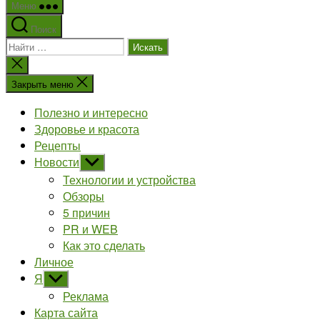
Меню
Поиск
Поиск:
Закрыть
поиск
Закрыть меню
Полезно и интересно
Здоровье и красота
Рецепты
Новости
Показывать
подменю
Технологии и устройства
Обзоры
5 причин
PR и WEB
Как это сделать
Личное
Я
Показывать
подменю
Реклама
Карта сайта