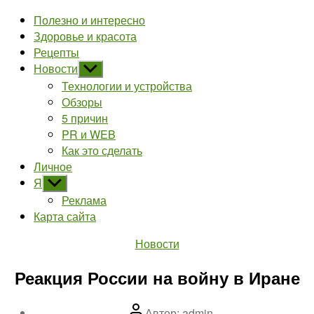
Полезно и интересно
Здоровье и красота
Рецепты
Новости
Показывать
подменю
Технологии и устройства
Обзоры
5 причин
PR и WEB
Как это сделать
Личное
Я
Показывать
подменю
Реклама
Карта сайта
Рубрики
Новости
Реакция России на войну в Иране
Автор
Автор:
admin