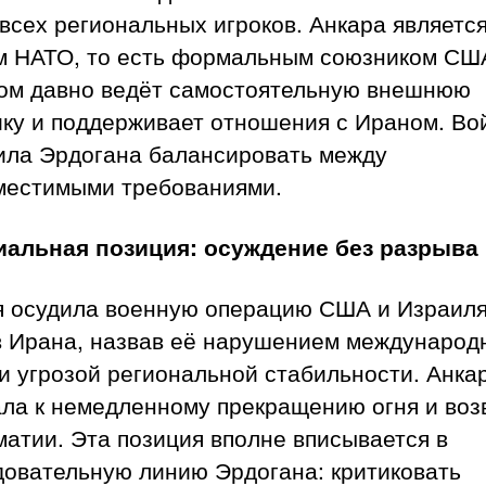
всех региональных игроков. Анкара являетс
м НАТО, то есть формальным союзником США
том давно ведёт самостоятельную внешнюю
ику и поддерживает отношения с Ираном. Во
ила Эрдогана балансировать между
местимыми требованиями.
альная позиция: осуждение без разрыва
я осудила военную операцию США и Израил
в Ирана, назвав её нарушением международ
и угрозой региональной стабильности. Анка
ла к немедленному прекращению огня и воз
атии. Эта позиция вполне вписывается в
довательную линию Эрдогана: критиковать