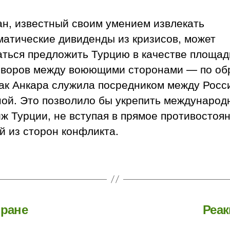
ан, известный своим умением извлекать
матические дивиденды из кризисов, может
аться предложить Турцию в качестве площад
оворов между воюющими сторонами — по об
как Анкара служила посредником между Росс
ной. Это позволило бы укрепить международ
ж Турции, не вступая в прямое противостоя
й из сторон конфликта.
Иране
Реак