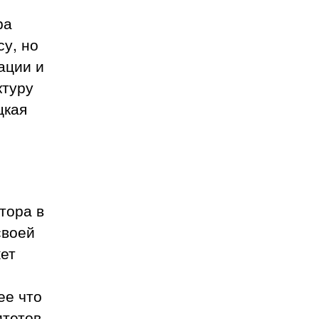
ра
су, но
ации и
ктуру
цкая
тора в
своей
жет
ее что
итетов