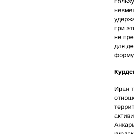
польз
невме
удержа
при эт
не пр
для де
форму
Курдс
Иран 
отнош
террит
активи
Анкар
курдск