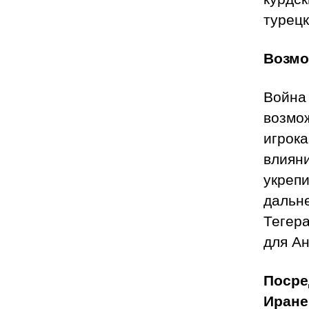
турец
Возмо
Война
возмо
игрока
влияни
укрепи
дальн
Тегера
для Ан
Посре
Иране