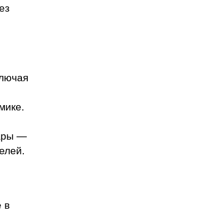
ез
ключая
мике.
ары —
елей.
 в