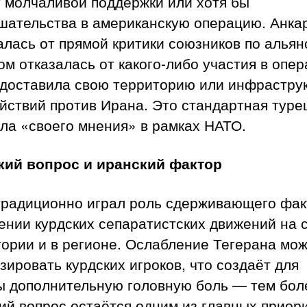
у молчаливой поддержки или хотя бы
шательства в американскую операцию. Анка
лась от прямой критики союзников по альян
ом отказалась от какого-либо участия в опер
едоставила свою территорию или инфрастру
йствий против Ирана. Это стандартная туре
ла «своего мнения» в рамках НАТО.
кий вопрос и иранский фактор
традиционно играл роль сдерживающего фак
ении курдских сепаратистских движений на 
ории и в регионе. Ослабление Тегерана мо
зировать курдских игроков, что создаёт для
ы дополнительную головную боль — тем бол
ий вопрос остаётся одним из главных приор