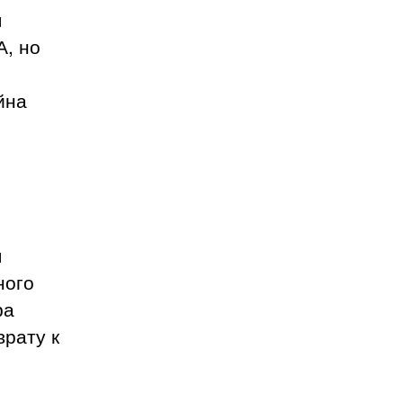
я
, но
йна
я
ного
ра
врату к