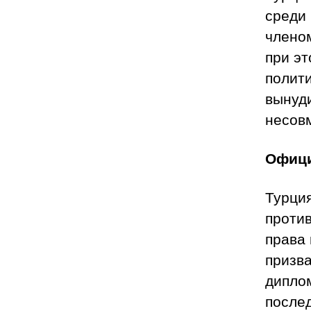
среди 
члено
при э
полит
вынуд
несов
Офици
Турци
проти
права 
призва
диплом
после