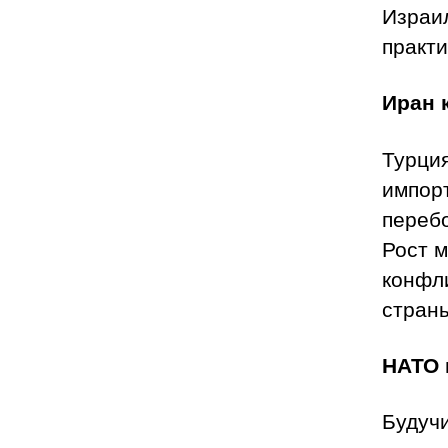
Израи
практи
Иран 
Турция
импорт
перебо
Рост м
конфл
страны
НАТО 
Будуч