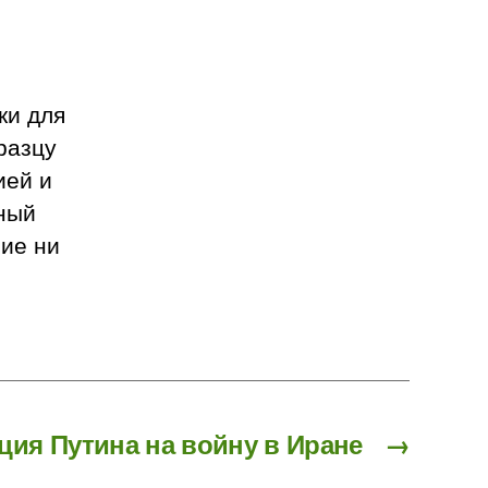
ки для
разцу
ией и
ный
ние ни
ция Путина на войну в Иране
→