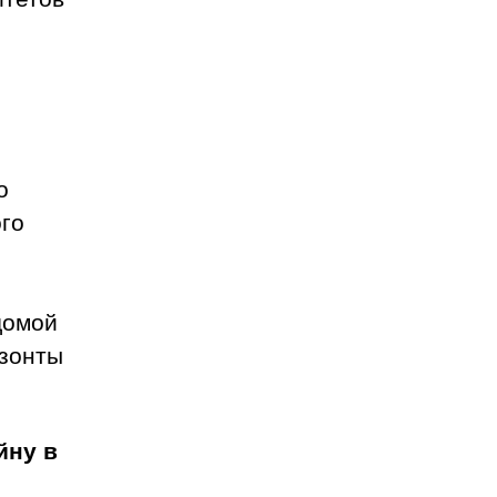
о
ого
домой
изонты
йну в