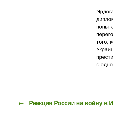
Эрдог
дипло
попыт
перег
того, 
Украи
прести
с одно
←
Реакция России на войну в 