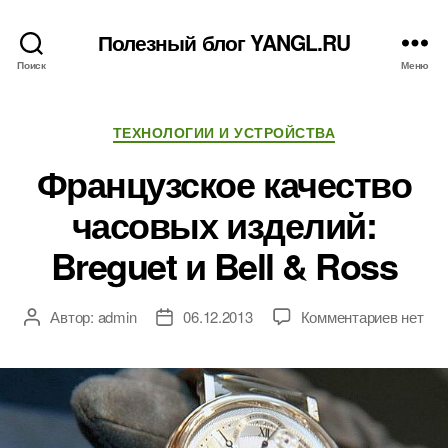
Полезный блог YANGL.RU
Поиск
Меню
Рубрики
ТЕХНОЛОГИИ И УСТРОЙСТВА
Французское качество
часовых изделий:
Breguet и Bell & Ross
к
Автор:
admin
06.12.2013
Комментариев
нет
Автор
Дата
записи
записи
записи
Францу
качест
часовы
издели
Breguet