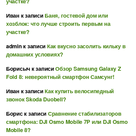
участке?
Иван
к записи
Баня, гостевой дом или
хозблок: что лучше строить первым на
участке?
admin
к записи
Как вкусно засолить кильку в
домашних условиях?
Борисыч
к записи
Обзор Samsung Galaxy Z
Fold 8: невероятный смартфон Самсунг!
Иван
к записи
Как купить велосипедный
звонок Skoda Duobell?
Борис
к записи
Сравнение стабилизаторов
смартфона: DJI Osmo Mobile 7P или DJI Osmo
Mobile 8?