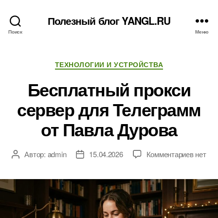
Полезный блог YANGL.RU
Поиск
Меню
Рубрики
ТЕХНОЛОГИИ И УСТРОЙСТВА
Бесплатный прокси
сервер для Телеграмм
от Павла Дурова
к
Автор:
admin
15.04.2026
Комментариев
нет
Автор
Дата
записи
записи
записи
Беспла
прокси
сервер
для
Телегр