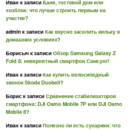
Иван
к записи
Баня, гостевой дом или
хозблок: что лучше строить первым на
участке?
admin
к записи
Как вкусно засолить кильку в
домашних условиях?
Борисыч
к записи
Обзор Samsung Galaxy Z
Fold 8: невероятный смартфон Самсунг!
Иван
к записи
Как купить велосипедный
звонок Skoda Duobell?
Борис
к записи
Сравнение стабилизаторов
смартфона: DJI Osmo Mobile 7P или DJI Osmo
Mobile 8?
Иван
к записи
Полезно ли есть сухарики: что