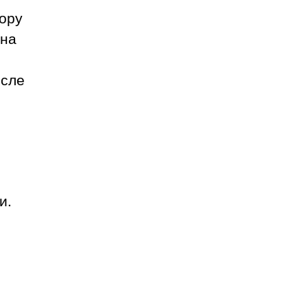
бору
 на
осле
и.