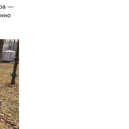
ора —
енно