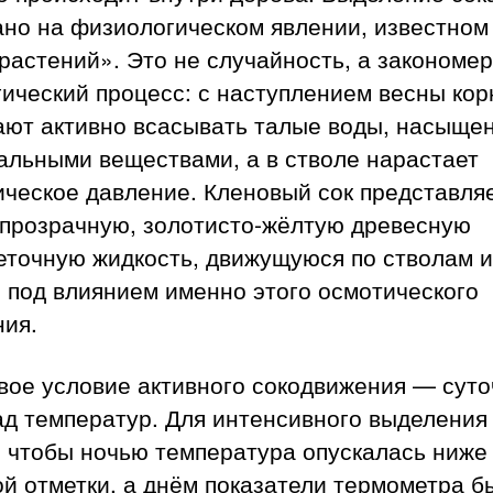
но на физиологическом явлении, известном 
растений». Это не случайность, а закономе
ический процесс: с наступлением весны кор
ают активно всасывать талые воды, насыще
альными веществами, а в стволе нарастает
ческое давление. Кленовый сок представля
 прозрачную, золотисто-жёлтую древесную
еточную жидкость, движущуюся по стволам и
 под влиянием именно этого осмотического
ния.
вое условие активного сокодвижения — сут
д температур. Для интенсивного выделения
, чтобы ночью температура опускалась ниже
й отметки, а днём показатели термометра б