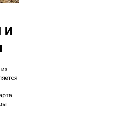
 и
и
 из
ляется
арта
уры