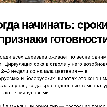
огда начинать: сроки
признаки готовност
реди всех деревьев оживает по весне одним
. Циркуляция сока в стволе у него возобнов
 2–3 недели до начала цветения — в
русских и белорусских широтах это конец м
ало апреля, когда среднедневные температ
стаются минусовыми.
ый визуальный ориентир — состояние почек.