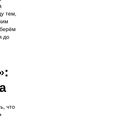
а
у тем,
ким
зберём
я до
»:
а
ь, что
а