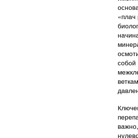
основа
«плач 
биолог
начин
минер
осмоти
собой
межкл
веткам
давле
Ключе
перепа
важно
нулево