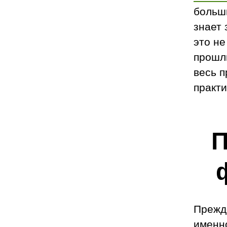
больш
знает 
это не
прошл
весь п
практ
П
Прежде
именн