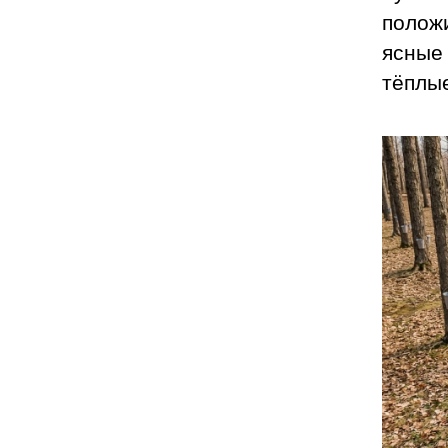
полож
ясные
тёплы