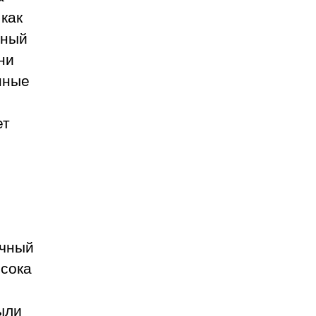
как
рный
ни
нные
ет
очный
 сока
ыли