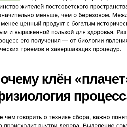
инство жителей постсоветского пространств
значительно меньше, чем о берёзовом. Межд
 менее ценный продукт с богатым историчес
ым и выраженной пользой для здоровья. Ра
роцесс его получения — от биологии явлени
ических приёмов и завершающих процедур.
очему клён «плачет
физиология процесс
 чем говорить о технике сбора, важно понят
о происходит внутри дерева. Выделение сок