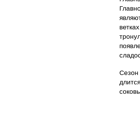
Главно
являют
ветках
трону
появле
сладос
Сезон
длится
соков