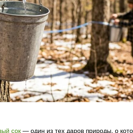
вый сок
— один из тех даров природы, о кот