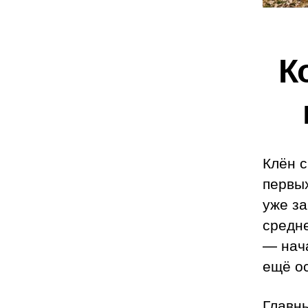
К
Клён с
первых
уже за
средне
— нач
ещё о
Главн