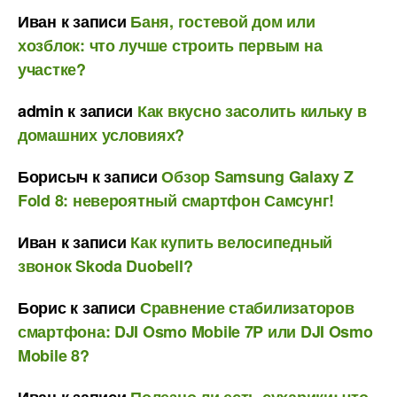
Иван
к записи
Баня, гостевой дом или
хозблок: что лучше строить первым на
участке?
admin
к записи
Как вкусно засолить кильку в
домашних условиях?
Борисыч
к записи
Обзор Samsung Galaxy Z
Fold 8: невероятный смартфон Самсунг!
Иван
к записи
Как купить велосипедный
звонок Skoda Duobell?
Борис
к записи
Сравнение стабилизаторов
смартфона: DJI Osmo Mobile 7P или DJI Osmo
Mobile 8?
Иван
к записи
Полезно ли есть сухарики: что