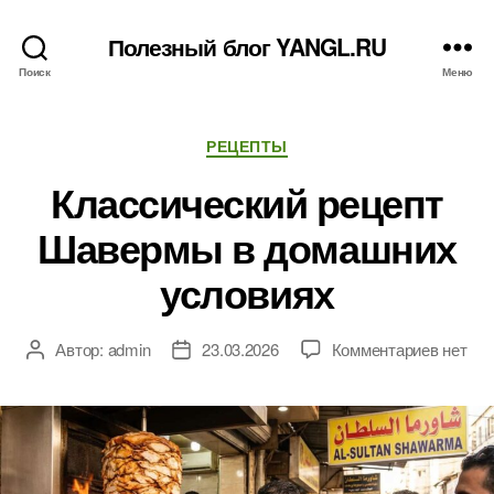
Полезный блог YANGL.RU
Поиск
Меню
Рубрики
РЕЦЕПТЫ
Классический рецепт
Шавермы в домашних
условиях
к
Автор:
admin
23.03.2026
Комментариев
нет
Автор
Дата
записи
записи
записи
Класси
рецепт
Шавер
в
домаш