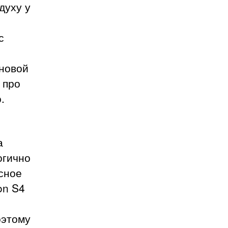
духу у
с
 новой
 про
.
а
огично
есное
on S4
оэтому