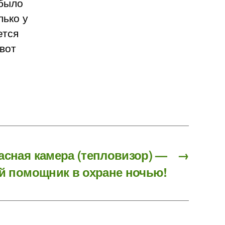
 было
лько у
ется
 вот
сная камера (тепловизор) —
→
й помощник в охране ночью!