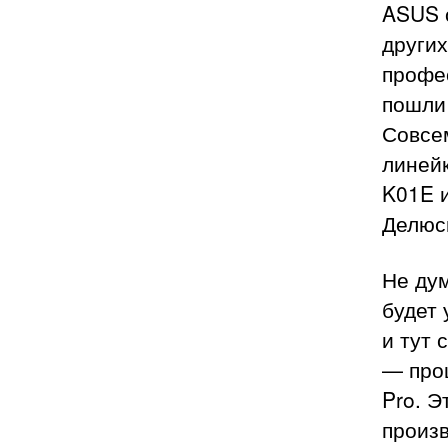
ASUS о
других
профе
пошли
Совсем
линей
K01E и
Делюсь
Не дум
будет 
и тут 
— про
Pro. Э
произв