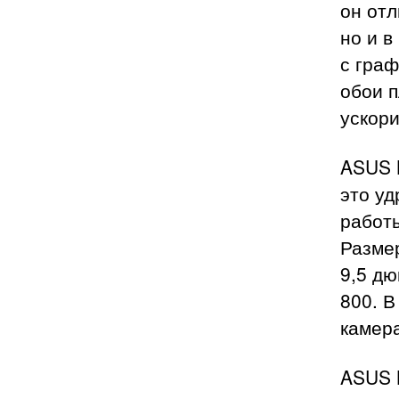
он отл
но и в
с граф
обои 
ускори
ASUS 
это уд
работы
Размер
9,5 д
800. В
камера
ASUS 