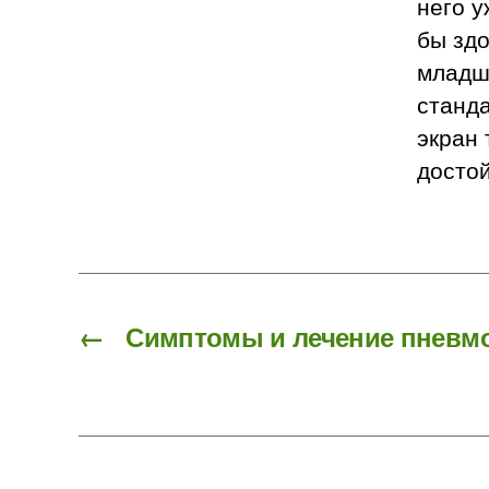
него у
бы здо
младш
станда
экран 
достой
←
Симптомы и лечение пневм