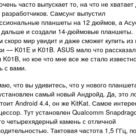
чень часто выпускает то, на что не хватает 
 разработчиков. Самсунг выпустил
ссиональные планшеты на 12 дюймов, а Асу
 дальше и создали 14-дюймовые планшеты.
 скоро мир увидит и даже сможет купить из
ки — K01E и K01B. ASUS мало что рассказал
 K01B, но кое что мне все же стало известно
 с вами.
аю, что вы удивитесь, что у нового планшет
установлен самый новый Андройд. Да, это л
стоит Android 4.4, он же KitKat. Самое интер
цессор. Тут установлен Qualcomm Snapdrag
то четырехядерный камень с отличной
одительностью. Тактовая частота 1,5 ГГц, п