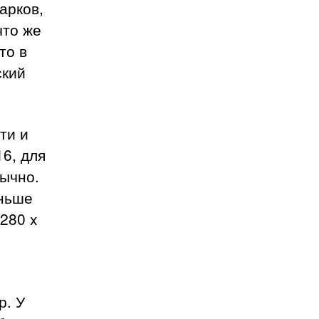
арков,
что же
то в
ский
ти и
16, для
бычно.
еньше
280 x
р. У