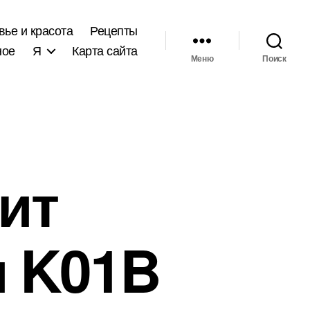
вье и красота
Рецепты
ное
Я
Карта сайта
Меню
Поиск
ит
и K01B