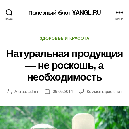
Полезный блог YANGL.RU
Поиск
Меню
Рубрики
ЗДОРОВЬЕ И КРАСОТА
Натуральная продукция
— не роскошь, а
необходимость
к
Автор:
admin
09.05.2014
Комментариев
нет
Автор
Дата
записи
записи
записи
Натура
продук
—
не
роскош