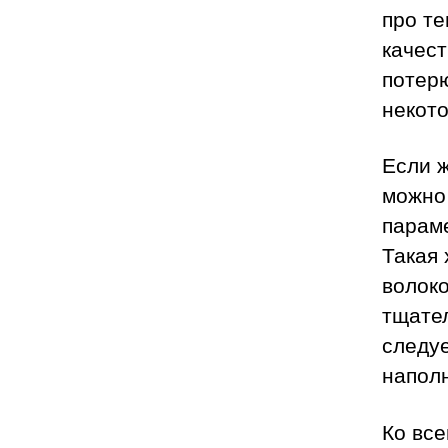
про те
качес
потерю
некот
Если ж
можно 
параме
Такая 
волоко
тщател
следу
напол
Ко все