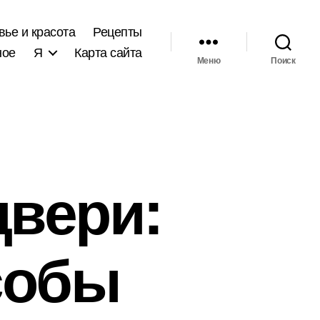
вье и красота
Рецепты
ное
Я
Карта сайта
Меню
Поиск
двери:
собы