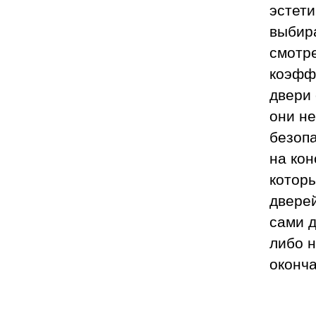
эстети
выбира
смотре
коэфф
двери 
они не
безоп
на кон
которы
дверей
сами д
либо н
оконч