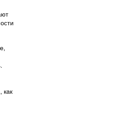
ают
ности
е,
.
, как