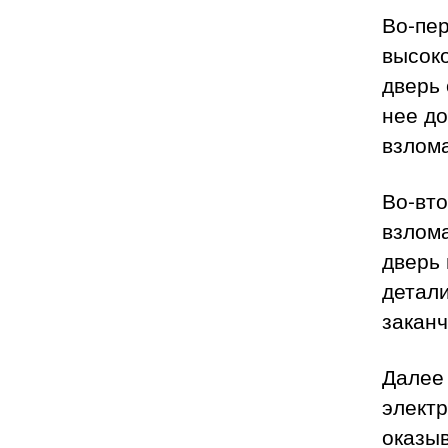
Во-пе
высоко
дверь 
нее д
взлом
Во-вто
взлома
дверь
детали
заканч
Далее
электр
оказыв