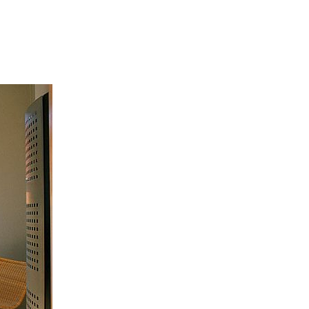
иси
бор
дной
ри:
оторые
собы