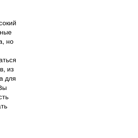
сокий
нные
а, но
аться
в, из
а для
 Вы
сть
ать