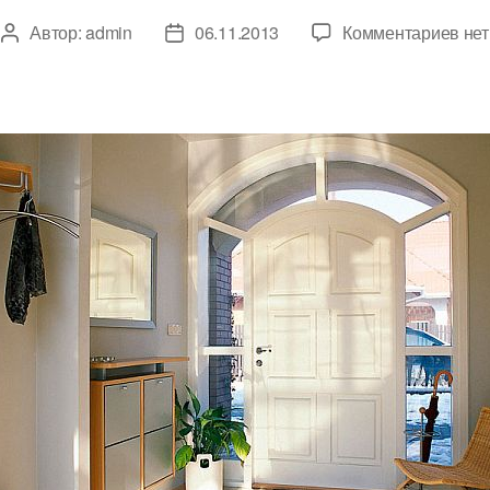
к
Автор:
admin
06.11.2013
Комментариев
нет
Автор
Дата
зап
записи
записи
Вы
вхо
две
нек
спо