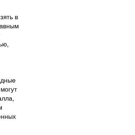
зять в
лавным
у
ью,
одные
 могут
алла,
м
ённых