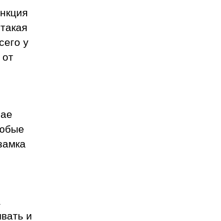
ункция
 такая
сего у
 от
чае
любые
замка
а
ывать и