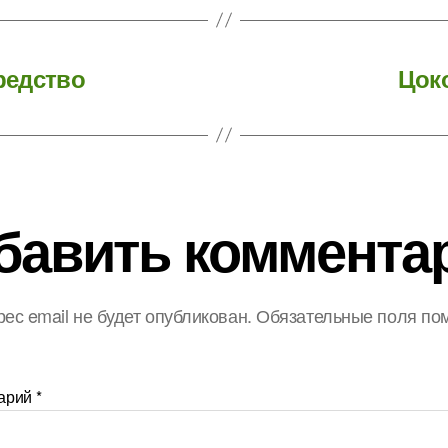
редство
Цок
бавить коммента
ес email не будет опубликован.
Обязательные поля по
арий
*