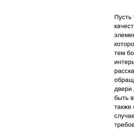
Пусть 
качест
элемен
которо
тем бо
интер
расска
обращ
двери 
быть в
также
случа
требо