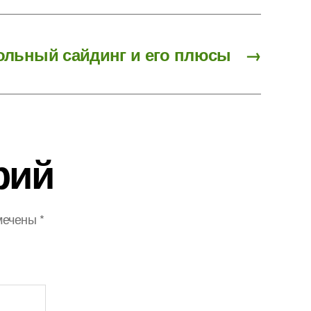
ольный сайдинг и его плюсы
→
рий
мечены
*