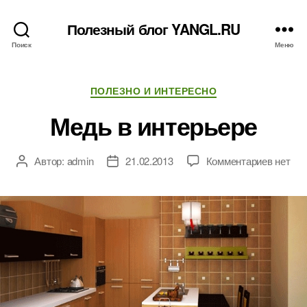
Полезный блог YANGL.RU
Поиск
Меню
Рубрики
ПОЛЕЗНО И ИНТЕРЕСНО
Медь в интерьере
к
Автор:
admin
21.02.2013
Комментариев
нет
Автор
Дата
записи
записи
записи
Медь
в
интерь