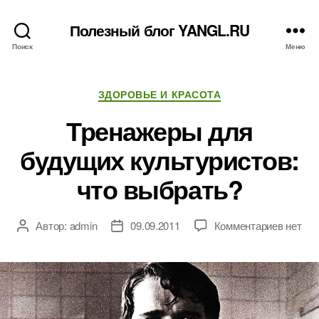
Полезный блог YANGL.RU
Поиск
Меню
Рубрики
ЗДОРОВЬЕ И КРАСОТА
Тренажеры для
будущих культуристов:
что выбрать?
к
Автор:
admin
09.09.2011
Комментариев
нет
Автор
Дата
записи
записи
записи
Тренаж
для
будущ
культур
что