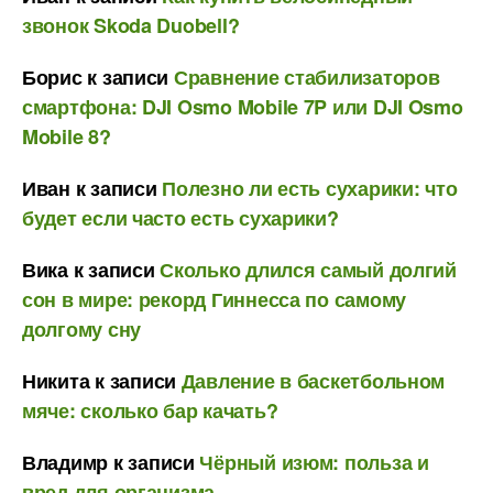
звонок Skoda Duobell?
Борис
к записи
Сравнение стабилизаторов
смартфона: DJI Osmo Mobile 7P или DJI Osmo
Mobile 8?
Иван
к записи
Полезно ли есть сухарики: что
будет если часто есть сухарики?
Вика
к записи
Сколько длился самый долгий
сон в мире: рекорд Гиннесса по самому
долгому сну
Никита
к записи
Давление в баскетбольном
мяче: сколько бар качать?
Владимр
к записи
Чёрный изюм: польза и
вред для организма