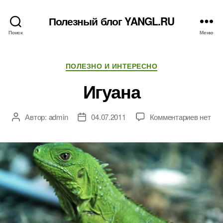
Полезный блог YANGL.RU
Поиск
Меню
Рубрики
ПОЛЕЗНО И ИНТЕРЕСНО
Игуана
к
Автор:
admin
04.07.2011
Комментариев
нет
Автор
Дата
записи
записи
записи
Игуана