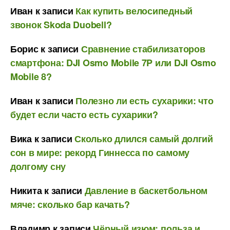
Иван
к записи
Как купить велосипедный
звонок Skoda Duobell?
Борис
к записи
Сравнение стабилизаторов
смартфона: DJI Osmo Mobile 7P или DJI Osmo
Mobile 8?
Иван
к записи
Полезно ли есть сухарики: что
будет если часто есть сухарики?
Вика
к записи
Сколько длился самый долгий
сон в мире: рекорд Гиннесса по самому
долгому сну
Никита
к записи
Давление в баскетбольном
мяче: сколько бар качать?
Владимр
к записи
Чёрный изюм: польза и