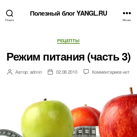
Полезный блог YANGL.RU
Поиск
Меню
Рубрики
РЕЦЕПТЫ
Режим питания (часть 3)
к
Автор:
admin
02.08.2010
Комментариев
нет
Автор
Дата
записи
записи
записи
Режим
питани
(часть
3)