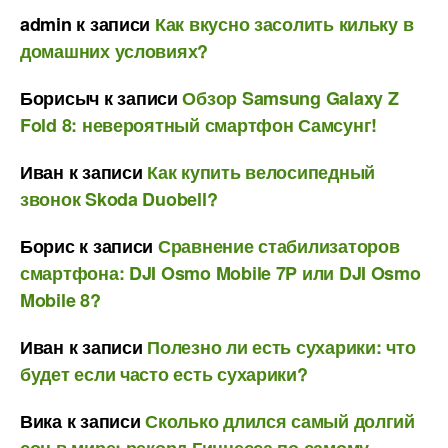
admin
к записи
Как вкусно засолить кильку в
домашних условиях?
Борисыч
к записи
Обзор Samsung Galaxy Z
Fold 8: невероятный смартфон Самсунг!
Иван
к записи
Как купить велосипедный
звонок Skoda Duobell?
Борис
к записи
Сравнение стабилизаторов
смартфона: DJI Osmo Mobile 7P или DJI Osmo
Mobile 8?
Иван
к записи
Полезно ли есть сухарики: что
будет если часто есть сухарики?
Вика
к записи
Сколько длился самый долгий
сон в мире: рекорд Гиннесса по самому