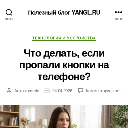
Полезный блог YANGL.RU
Поиск
Меню
Рубрики
ТЕХНОЛОГИИ И УСТРОЙСТВА
Что делать, если
пропали кнопки на
телефоне?
к
Автор:
admin
24.04.2026
Комментариев
нет
Автор
Дата
записи
записи
записи
Что
делать,
если
пропал
кнопки