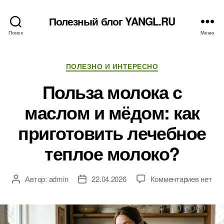
Полезный блог YANGL.RU
Поиск
Меню
Рубрики
ПОЛЕЗНО И ИНТЕРЕСНО
Польза молока с
маслом и мёдом: как
приготовить лечебное
теплое молоко?
к
Автор:
admin
22.04.2026
Комментариев
нет
Автор
Дата
записи
записи
записи
Польза
молока
с