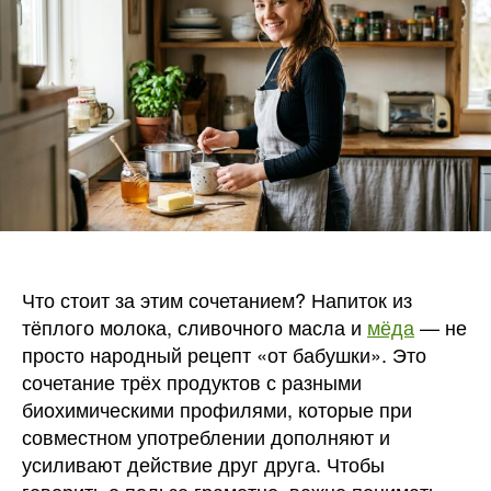
масло
и
мёдом:
как
пригото
лечебн
теплое
молоко
Что стоит за этим сочетанием? Напиток из
тёплого молока, сливочного масла и
мёда
— не
просто народный рецепт «от бабушки». Это
сочетание трёх продуктов с разными
биохимическими профилями, которые при
совместном употреблении дополняют и
усиливают действие друг друга. Чтобы
говорить о пользе грамотно, важно понимать,