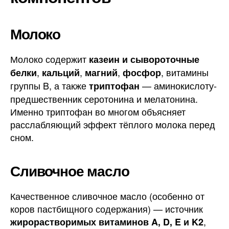
Молоко
Молоко содержит
казеин и сывороточные
,
,
,
, витамины
белки
кальций
магний
фосфор
группы B, а также
— аминокислоту-
триптофан
предшественник серотонина и мелатонина.
Именно триптофан во многом объясняет
расслабляющий эффект тёплого молока перед
сном.
Сливочное масло
Качественное сливочное масло (особенно от
коров пастбищного содержания) — источник
,
жирорастворимых витаминов A, D, E и K2