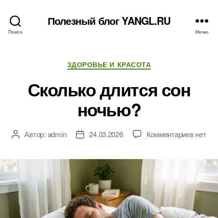
Полезный блог YANGL.RU
Поиск
Меню
Рубрики
ЗДОРОВЬЕ И КРАСОТА
Сколько длится сон
ночью?
к
Автор:
admin
24.03.2026
Комментариев
нет
Автор
Дата
записи
записи
записи
Скольк
длится
сон
ночью?