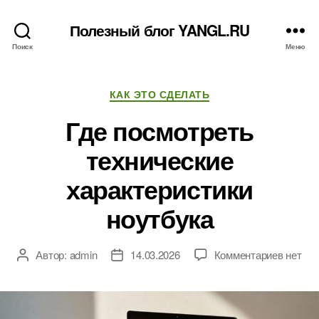
Полезный блог YANGL.RU
Поиск
Меню
Рубрики
КАК ЭТО СДЕЛАТЬ
Где посмотреть
технические
характеристики
ноутбука
к
Автор:
admin
14.03.2026
Комментариев
нет
Автор
Дата
записи
записи
записи
Где
посмот
технич