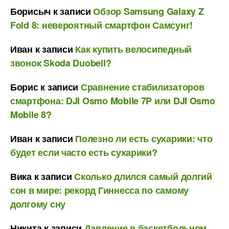
Борисыч
к записи
Обзор Samsung Galaxy Z
Fold 8: невероятный смартфон Самсунг!
Иван
к записи
Как купить велосипедный
звонок Skoda Duobell?
Борис
к записи
Сравнение стабилизаторов
смартфона: DJI Osmo Mobile 7P или DJI Osmo
Mobile 8?
Иван
к записи
Полезно ли есть сухарики: что
будет если часто есть сухарики?
Вика
к записи
Сколько длился самый долгий
сон в мире: рекорд Гиннесса по самому
долгому сну
Никита
к записи
Давление в баскетбольном