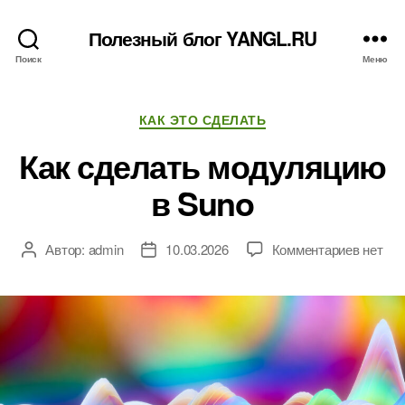
Полезный блог YANGL.RU
Поиск
Меню
Рубрики
КАК ЭТО СДЕЛАТЬ
Как сделать модуляцию
в Suno
к
Автор:
admin
10.03.2026
Комментариев
нет
Автор
Дата
записи
записи
записи
Как
сделат
модул
в
Suno