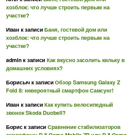
хозблок: что лучше строить первым на
участке?
Иван
к записи
Баня, гостевой дом или
хозблок: что лучше строить первым на
участке?
admin
к записи
Как вкусно засолить кильку в
домашних условиях?
Борисыч
к записи
Обзор Samsung Galaxy Z
Fold 8: невероятный смартфон Самсунг!
Иван
к записи
Как купить велосипедный
звонок Skoda Duobell?
Борис
к записи
Сравнение стабилизаторов
смартфона: DJI Osmo Mobile 7P или DJI Osmo