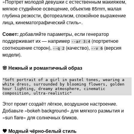
«Портрет молодой девушки с естественным макияжем,
мягкое студийное освещение, объектив 85mm, малая
глубина резкости, фотореализм, спокойное выражение
лица, кинематографический стиль».
Совет:
добавляйте параметры, если генератор
поддерживает их — например
(портретное
--ar 3:4
соотношение сторон),
(качество),
(версия
--q 2
--v 6
модели).
🌸 Нежный и романтичный образ
"Soft portrait of a girl in pastel tones, wearing a 
white dress, surrounded by blooming flowers, golden 
hour lighting, dreamy atmosphere, cinematic 
Этот промт создаёт лёгкое, воздушное настроение.
Добавьте «bokeh background» для мягкого размытия и
«sun flare» для солнечных бликов.
🖤 Модный чёрно-белый стиль