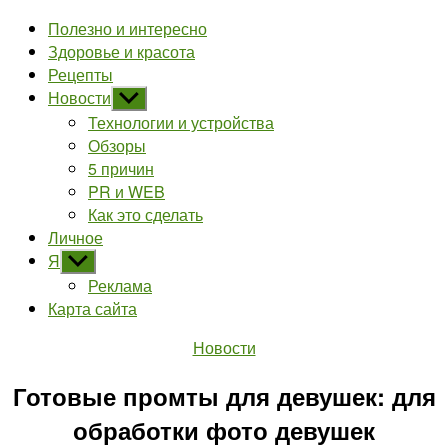
Полезно и интересно
Здоровье и красота
Рецепты
Новости
Показывать
подменю
Технологии и устройства
Обзоры
5 причин
PR и WEB
Как это сделать
Личное
Я
Показывать
подменю
Реклама
Карта сайта
Рубрики
Новости
Готовые промты для девушек: для
обработки фото девушек