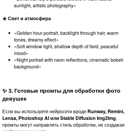
sunlight, artistic photography»
☀️ Свет и атмосфера
«Golden hour portrait, backlight through hair, warm
tones, dreamy effect»
«Soft window light, shallow depth of field, peaceful
mood»
«Night portrait with neon reflections, cinematic bokeh
background»
✨ 3. Готовые промты для обработки фото
девушек
Если вы используете нейросети вроде
Runway, Remini,
Lensa, Photoshop AI или Stable Diffusion Img2Img
,
промты могут направлять стиль обработки, не создавая