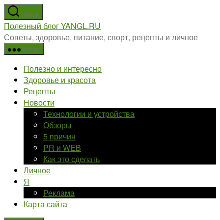
Перейти
Поиск
к
Полезный блог YANGL.RU
содержимому
Советы, здоровье, питание, спорт, рецепты и личное
Меню
Полезно и интересно
Здоровье и красота
Рецепты
Новости
Технологии и устройства
Обзоры
5 причин
PR и WEB
Как это сделать
Личное
Я
Реклама
Карта сайта