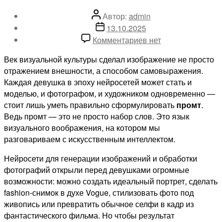
Автор
Автор:
admin
записи
Дата
13.10.2025
записи
к
Комментариев
нет
записи
Век визуальной культуры сделал изображение не просто
Готовые
отражением внешности, а способом самовыражения.
промты
Каждая девушка в эпоху нейросетей может стать и
для
моделью, и фотографом, и художником одновременно —
девушек:
стоит лишь уметь правильно сформулировать
промт
.
для
Ведь промт — это не просто набор слов. Это язык
обработки
визуального воображения, на котором мы
фото
разговариваем с искусственным интеллектом.
девушек
Нейросети для генерации изображений и обработки
фотографий открыли перед девушками огромные
возможности: можно создать идеальный портрет, сделать
fashion-снимок в духе Vogue, стилизовать фото под
живопись или превратить обычное селфи в кадр из
фантастического фильма. Но чтобы результат