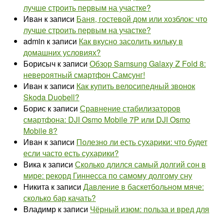
лучше строить первым на участке?
Иван
к записи
Баня, гостевой дом или хозблок: что
лучше строить первым на участке?
admin
к записи
Как вкусно засолить кильку в
домашних условиях?
Борисыч
к записи
Обзор Samsung Galaxy Z Fold 8:
невероятный смартфон Самсунг!
Иван
к записи
Как купить велосипедный звонок
Skoda Duobell?
Борис
к записи
Сравнение стабилизаторов
смартфона: DJI Osmo Mobile 7P или DJI Osmo
Mobile 8?
Иван
к записи
Полезно ли есть сухарики: что будет
если часто есть сухарики?
Вика
к записи
Сколько длился самый долгий сон в
мире: рекорд Гиннесса по самому долгому сну
Никита
к записи
Давление в баскетбольном мяче:
сколько бар качать?
Владимр
к записи
Чёрный изюм: польза и вред для