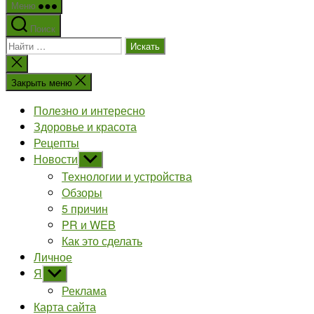
Меню
Поиск
Поиск:
Закрыть
поиск
Закрыть меню
Полезно и интересно
Здоровье и красота
Рецепты
Новости
Показывать
подменю
Технологии и устройства
Обзоры
5 причин
PR и WEB
Как это сделать
Личное
Я
Показывать
подменю
Реклама
Карта сайта