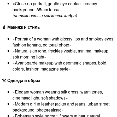
«Close-up portrait, gentle eye contact, creamy
background, 85mm lens»
(интимность и мягкость кадра)
💄 Макияж и стиль
«Portrait of a woman with glossy lips and smokey eyes,
fashion lighting, editorial photo»
«Natural skin tone, freckles visible, minimal makeup,
soft morning light»
«Avant-garde makeup with geometric shapes, bold
colors, fashion magazine style»
👗 Одежда и образ
«Elegant woman wearing silk dress, warm tones,
cinematic light, soft shadows»
«Modern girl in leather jacket and jeans, urban street
background, photorealistic»
«Bohemian style portrait, flowers in hair, natural