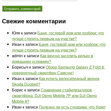
Свежие комментарии
Юля
к записи
Баня, гостевой дом или хозблок: что
лучше строить первым на участке?
Иван
к записи
Баня, гостевой дом или хозблок: что
лучше строить первым на участке?
admin
к записи
Как вкусно засолить кильку в
домашних условиях?
Борисыч
к записи
Обзор Samsung Galaxy Z Fold 8:
невероятный смартфон Самсунг!
Иван
к записи
Как купить велосипедный звонок
Skoda Duobell?
Борис
к записи
Сравнение стабилизаторов
смартфона: DJI Osmo Mobile 7P или DJI Osmo
Mobile 8?
Иван
к записи
Полезно ли есть сухарики: что будет