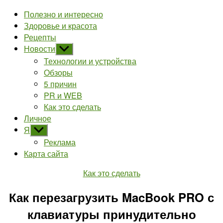
Полезно и интересно
Здоровье и красота
Рецепты
Новости
Показывать
подменю
Технологии и устройства
Обзоры
5 причин
PR и WEB
Как это сделать
Личное
Я
Показывать
подменю
Реклама
Карта сайта
Рубрики
Как это сделать
Как перезагрузить MacBook PRO с
клавиатуры принудительно