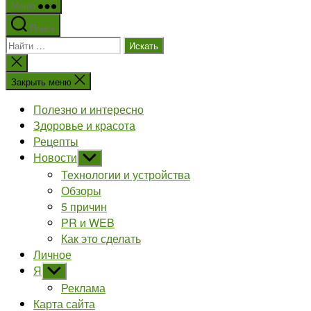
Меню
Поиск
Поиск:
Закрыть
поиск
Закрыть меню
Полезно и интересно
Здоровье и красота
Рецепты
Новости
Показывать
подменю
Технологии и устройства
Обзоры
5 причин
PR и WEB
Как это сделать
Личное
Я
Показывать
подменю
Реклама
Карта сайта