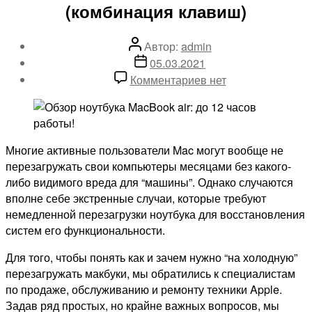
(комбинация клавиш)
Автор
Автор:
admin
записи
Дата
05.03.2021
записи
к
Комментариев
нет
записи
Как
перезагрузить
MacBook
Многие активные пользователи Mac могут вообще не
PRO
перезагружать свои компьютеры месяцами без какого-
с
либо видимого вреда для “машины”. Однако случаются
клавиатуры
вполне себе экстренные случаи, которые требуют
принудительно
немедленной перезагрузки ноутбука для восстановления
(комбинация
систем его функциональности.
клавиш)
Для того, чтобы понять как и зачем нужно “на холодную”
перезагружать макбуки, мы обратились к специалистам
по продаже, обслуживанию и ремонту техники Apple.
Задав ряд простых, но крайне важных вопросов, мы