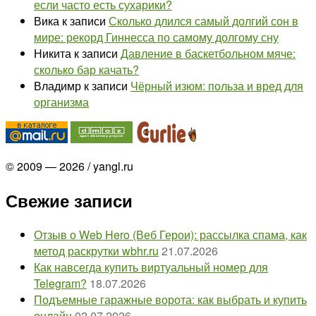
если часто есть сухарики?
Вика
к записи
Сколько длился самый долгий сон в
мире: рекорд Гиннесса по самому долгому сну
Никита
к записи
Давление в баскетбольном мяче:
сколько бар качать?
Владимр
к записи
Чёрный изюм: польза и вред для
организма
© 2009 — 2026 / yangl.ru
Свежие записи
Отзыв о Web Hero (Веб Герои): рассылка спама, как
метод раскрутки wbhr.ru
21.07.2026
Как навсегда купить виртуальный номер для
Telegram?
18.07.2026
Подъемные гаражные ворота: как выбрать и купить
онлайн
02.07.2026