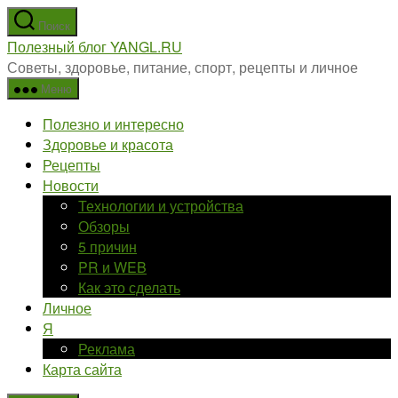
Перейти
Поиск
к
Полезный блог YANGL.RU
содержимому
Советы, здоровье, питание, спорт, рецепты и личное
Меню
Полезно и интересно
Здоровье и красота
Рецепты
Новости
Технологии и устройства
Обзоры
5 причин
PR и WEB
Как это сделать
Личное
Я
Реклама
Карта сайта