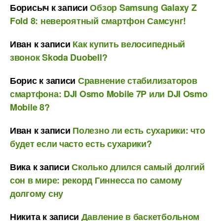
Борисыч
к записи
Обзор Samsung Galaxy Z
Fold 8: невероятный смартфон Самсунг!
Иван
к записи
Как купить велосипедный
звонок Skoda Duobell?
Борис
к записи
Сравнение стабилизаторов
смартфона: DJI Osmo Mobile 7P или DJI Osmo
Mobile 8?
Иван
к записи
Полезно ли есть сухарики: что
будет если часто есть сухарики?
Вика
к записи
Сколько длился самый долгий
сон в мире: рекорд Гиннесса по самому
долгому сну
Никита
к записи
Давление в баскетбольном