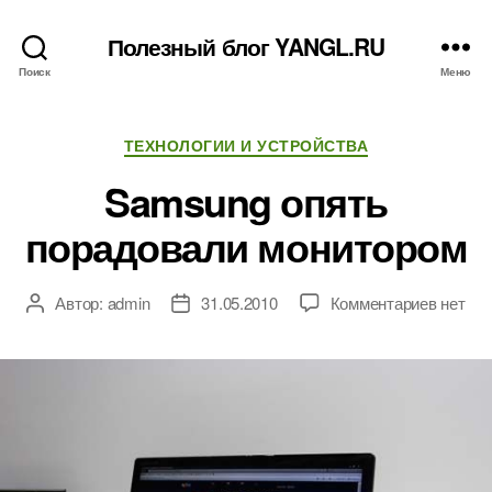
Полезный блог YANGL.RU
Поиск
Меню
Рубрики
ТЕХНОЛОГИИ И УСТРОЙСТВА
Samsung опять
порадовали монитором
к
Автор:
admin
31.05.2010
Комментариев
нет
Автор
Дата
записи
записи
записи
Samsu
опять
порадо
монито