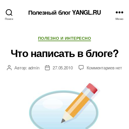
Полезный блог YANGL.RU
Поиск
Меню
Рубрики
ПОЛЕЗНО И ИНТЕРЕСНО
Что написать в блоге?
к
Автор:
admin
27.05.2010
Комментариев
нет
Автор
Дата
записи
записи
записи
Что
написа
в
блоге?