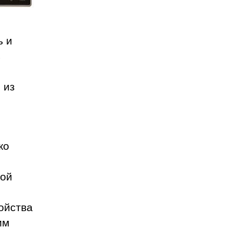
ь и
ь
 из
ко
з
кой
ойства
им