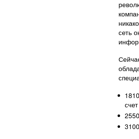
револ
компан
никако
сеть о
инфор
Сейча
облад
специ
1810
счет
2550
3100