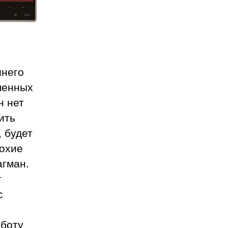
шнего
менных
н нет
ить
 будет
лохие
агман.
т
с
аботу