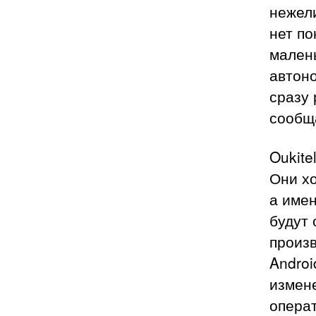
нежели
нет по
малень
автон
сразу 
сообщ
Oukite
Они х
а имен
будут 
произ
Androi
измен
операт