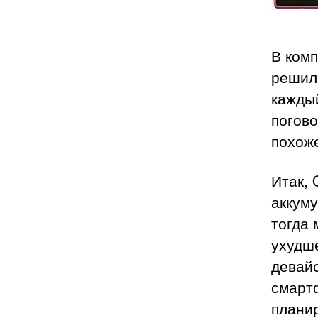
В комп
решили
каждый
погово
похоже
Итак, 
аккуму
тогда 
ухудше
девайс
смартф
планир