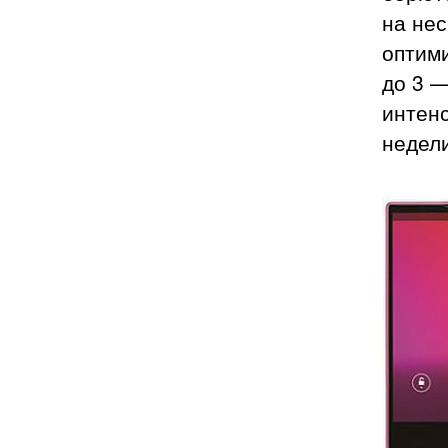
на нес
оптими
до 3 —
интенс
недели