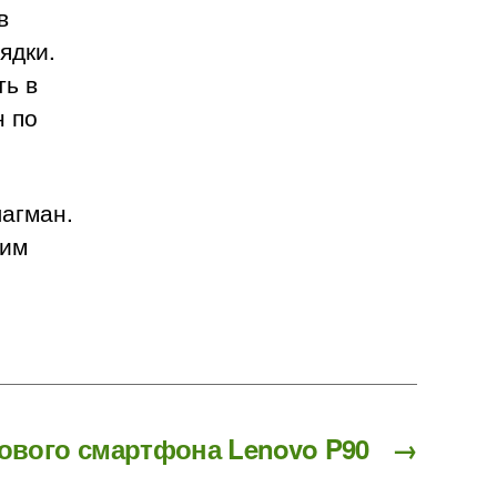
в
ядки.
ть в
н по
лагман.
рим
ового смартфона Lenovo P90
→