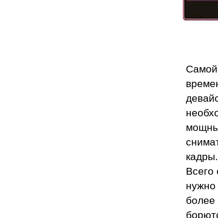
Самой
време
девайс
необх
мощный
снимат
кадры.
Всего 
нужно 
более
борют