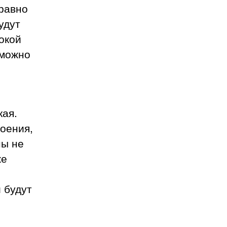
 равно
удут
сокой
 можно
кая.
оения,
ны не
же
и будут