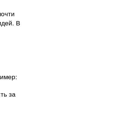
почти
идей. В
ример:
ть за