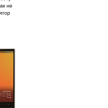
ак не
ятор