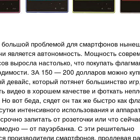
 большой проблемой для смартфонов ныне
ни является автономность. Мощность совре
ов выросла настолько, что покупать флагма
одимости. ЗА 150 — 200 долларов можно куп
 девайс, который потянет большинство игр,
ь видео в хорошем качестве и фоткать неп
 Но вот беда, сядет он так же быстро как фл
сутки интенсивного использования и аппара
срочно запитать от розеточки или что сейча
 модно — от пауэрбанка. С эти решительно
ся производители смартфонов, продлевая р