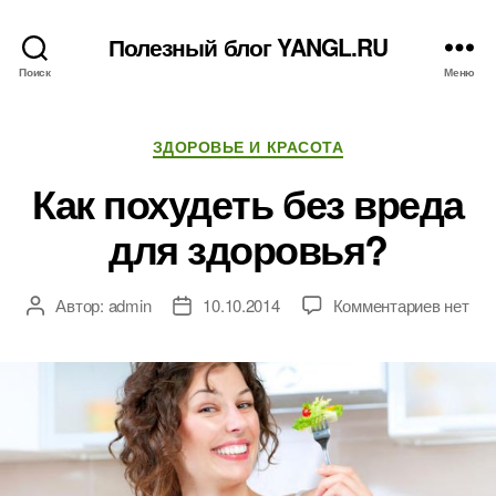
Полезный блог YANGL.RU
Поиск
Меню
Рубрики
ЗДОРОВЬЕ И КРАСОТА
Как похудеть без вреда
для здоровья?
к
Автор:
admin
10.10.2014
Комментариев
нет
Автор
Дата
записи
записи
записи
Как
похуде
без
вреда
для
здоров