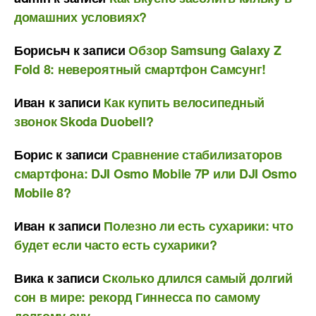
домашних условиях?
Борисыч
к записи
Обзор Samsung Galaxy Z
Fold 8: невероятный смартфон Самсунг!
Иван
к записи
Как купить велосипедный
звонок Skoda Duobell?
Борис
к записи
Сравнение стабилизаторов
смартфона: DJI Osmo Mobile 7P или DJI Osmo
Mobile 8?
Иван
к записи
Полезно ли есть сухарики: что
будет если часто есть сухарики?
Вика
к записи
Сколько длился самый долгий
сон в мире: рекорд Гиннесса по самому
долгому сну