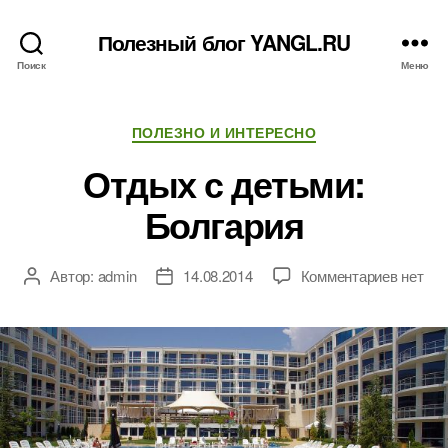
Полезный блог YANGL.RU
Поиск
Меню
Рубрики
ПОЛЕЗНО И ИНТЕРЕСНО
Отдых с детьми:
Болгария
к
Автор:
admin
14.08.2014
Комментариев
нет
Автор
Дата
записи
записи
записи
Отдых
с
детьми
Болгар