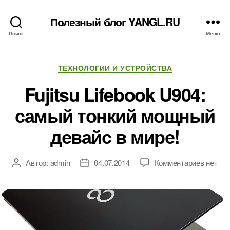
Полезный блог YANGL.RU
Поиск
Меню
Рубрики
ТЕХНОЛОГИИ И УСТРОЙСТВА
Fujitsu Lifebook U904:
самый тонкий мощный
девайс в мире!
к
Автор:
admin
04.07.2014
Комментариев
нет
Автор
Дата
записи
записи
записи
Fujitsu
Lifeboo
U904:
самый
тонкий